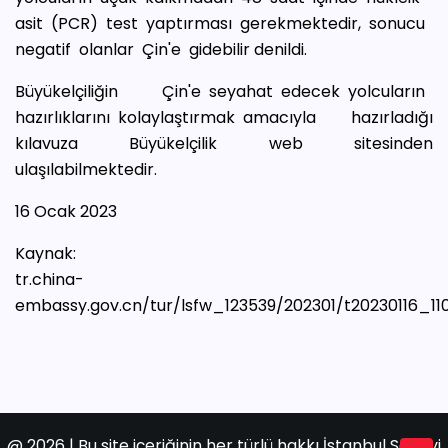
asit (PCR) test yaptırması gerekmektedir, sonucu
negatif olanlar Çin'e gidebilir denildi.
Büyükelçiliğin Çin'e seyahat edecek yolcuların
hazırlıklarını kolaylaştırmak amacıyla hazırladığı
kılavuza Büyükelçilik web sitesinden
ulaşılabilmektedir.
16 Ocak 2023
Kaynak:
tr.china-
embassy.gov.cn/tur/lsfw_123539/202301/t20230116_1
@
2026 | Bu site içeriğinin her türlü hakkı İstanbul Sanayi