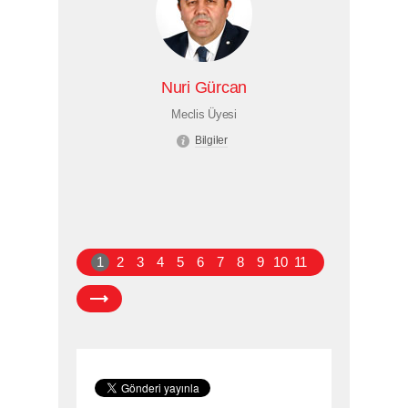
Nuri Gürcan
Meclis Üyesi
Bilgiler
1
2
3
4
5
6
7
8
9
10
11
E-BÜLTEN
Copyright © 2025,
İstanbul Sanayi Odası
Gizlilik ve Hukuki Şartlar
Çerez Politikası