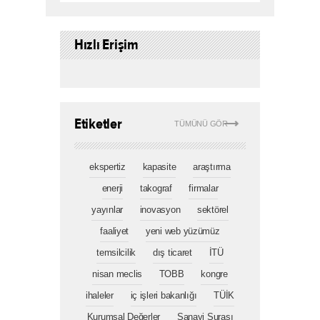
KVKK Bilgilendirme
Bu site içeriğinin her türlü hakkı İstanbul Sanayi
Odası'na aittir. İzinsiz kullanılamaz.
Site Haritası
Hızlı Erişim
Normal versiyona geçmek için tıklayınız
Etiketler
TÜMÜNÜ GÖR
ekspertiz
kapasite
araştırma
enerji
takograf
firmalar
yayınlar
inovasyon
sektörel
faaliyet
yeni web yüzümüz
temsilcilik
dış ticaret
İTÜ
nisan meclis
TOBB
kongre
ihaleler
iç işleri bakanlığı
TÜİK
Kurumsal Değerler
Sanayi Şurası