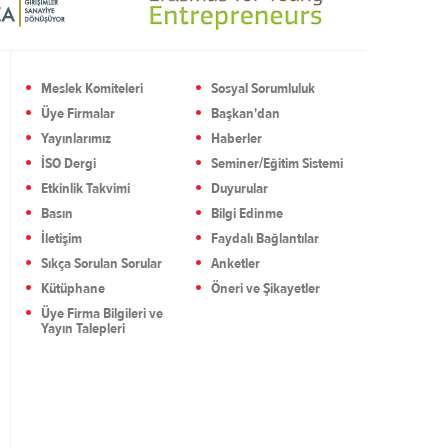
Meslek Komiteleri
Sosyal Sorumluluk
Üye Firmalar
Başkan'dan
Yayınlarımız
Haberler
İSO Dergi
Seminer/Eğitim Sistemi
Etkinlik Takvimi
Duyurular
Basın
Bilgi Edinme
İletişim
Faydalı Bağlantılar
Sıkça Sorulan Sorular
Anketler
Kütüphane
Öneri ve Şikayetler
Üye Firma Bilgileri ve
Yayın Talepleri