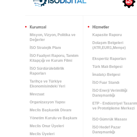
Kurumsal
Hizmetler
Misyon, Vizyon, Politika ve
Kapasite Raporu
Değerler
Dolaşım Belgeleri
İSO Stratejik Planı
(ATR,EUR1,Menşe)
İSO Faaliyet Raporu, Tanıtım
Ekspertiz Raporları
Kitapçığı ve Kurum Filmi
Türk Malı Belgesi
İSO Sürdürülebilirlik
Raporları
İmalatçı Belgesi
Tarihçe ve Türkiye
İSO Fuar Standı
Ekonomisindeki Yeri
İSO Enerji Verimliliği
Mevzuat
Danışmanlığı
Organizasyon Yapısı
ETP - Endüstriyel Tasarı
ve Prototipleme Merkezi
Meclis Başkanlık Divanı
Yönetim Kurulu ve Başkanı
İSO Gümrük Masası
Meclis Onur Üyeleri
İSO Hedef Pazar
Danışmanlığı
Meclis Üyeleri