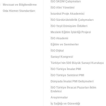
İSO SKDM Çalışmaları
i
Mevzuat ve Bilgilendirme
İSO Afet Yönetimi
Oda Hizmet Standartları
İstanbul Proje Akademisi
İSO Sürdürülebilirlik Çalışmaları
İSO Yeşil Dönüşüm Ödülleri
Mesleki Eğitim İşbirliği Projesi
İSO Akademi
Eğitim ve Seminerler
İSO Dijital
Sanayi Kongresi
Türkiye'nin 500 Büyük Sanayi Kuruluşu
İSO Türkiye İmalat PMI
İSO Türkiye Sektörel PMI
Dünyada İmalat PMI Gelişmeleri
İSO Türkiye İhracat Pazarları İklim
Endeksi
Araştırmalar
İş Sağlığı ve Güvenliği