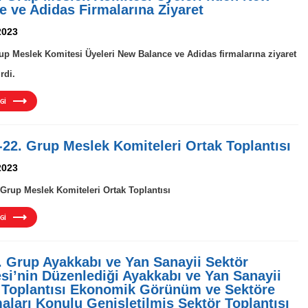
e ve Adidas Firmalarına Ziyaret
2023
up Meslek Komitesi Üyeleri New Balance ve Adidas firmalarına ziyaret
rdi.
Gİ
.-22. Grup Meslek Komiteleri Ortak Toplantısı
2023
. Grup Meslek Komiteleri Ortak Toplantısı
Gİ
. Grup Ayakkabı ve Yan Sanayii Sektör
si’nin Düzenlediği Ayakkabı ve Yan Sanayii
 Toplantısı Ekonomik Görünüm ve Sektöre
aları Konulu Genişletilmiş Sektör Toplantısı