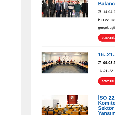
Balanc
14.04.
İSO 22. Gr
gerçekleşti
DETAYLI BİL
16.-21
09.03.
16.-21.-22
DETAYLI BİL
İSO 22
Komite
Sektör
Yansım