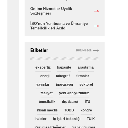
Online Hizmetler Üyelik
Sözleşmesi
İSO’nun Yenibosna ve Ümraniye
Temsilcilikleri Açıldı
Etiketler
TÜMÜNÜ GÖR
ekspertiz
kapasite
araştırma
enerji
takograf
firmalar
yayınlar
inovasyon
sektörel
faaliyet
yeni web yüzümüz
temsilcilik
dış ticaret
İTÜ
nisan meclis
TOBB
kongre
ihaleler
iç işleri bakanlığı
TÜİK
Kurumsal Değerler
Sanayi Şurası