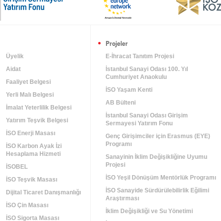
Projeler
Üyelik
E-İhracat Tanıtım Projesi
Aidat
İstanbul Sanayi Odası 100. Yıl
Cumhuriyet Anaokulu
Faaliyet Belgesi
İSO Yaşam Kenti
Yerli Malı Belgesi
AB Bülteni
İmalat Yeterlilik Belgesi
İstanbul Sanayi Odası Girişim
Yatırım Teşvik Belgesi
Sermayesi Yatırım Fonu
İSO Enerji Masası
Genç Girişimciler için Erasmus (EYE)
Programı
İSO Karbon Ayak İzi
Hesaplama Hizmeti
Sanayinin İklim Değişikliğine Uyumu
Projesi
m
İSOBEL
İSO Yeşil Dönüşüm Mentörlük Programı
İSO Teşvik Masası
İSO Sanayide Sürdürülebilirlik Eğilimi
Dijital Ticaret Danışmanlığı
Araştırması
İSO Çin Masası
İklim Değişikliği ve Su Yönetimi
İSO Sigorta Masası