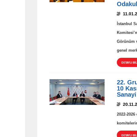
Odakul
11.01.
İstanbul S
Komitesi’n
Görünüm ve
genel merk
DETAYLI BİL
22. Gr
10 Kası
Sanayi
20.11.
2022-2026 
komiteleri
DETAYLI BİL