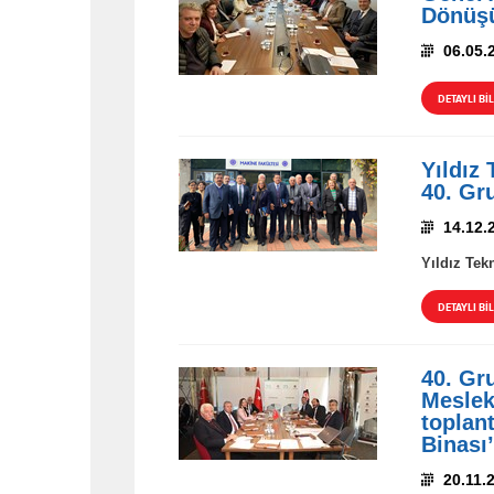
Dönüşü
06.05.
DETAYLI BİL
Yıldız
40. Gr
14.12.
Yıldız Tek
DETAYLI BİL
40. Gr
Meslek
toplan
Binası’
20.11.