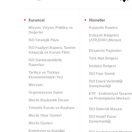
Kurumsal
Hizmetler
Misyon, Vizyon, Politika ve
Kapasite Raporu
Değerler
Dolaşım Belgeleri
İSO Stratejik Planı
(ATR,EUR1,Menşe)
İSO Faaliyet Raporu, Tanıtım
Ekspertiz Raporları
Kitapçığı ve Kurum Filmi
Türk Malı Belgesi
İSO Sürdürülebilirlik
Raporları
İmalatçı Belgesi
Tarihçe ve Türkiye
İSO Fuar Standı
Ekonomisindeki Yeri
İSO Enerji Verimliliği
Mevzuat
Danışmanlığı
Organizasyon Yapısı
ETP - Endüstriyel Tasarı
ve Prototipleme Merkezi
Meclis Başkanlık Divanı
Yönetim Kurulu ve Başkanı
İSO Gümrük Masası
Meclis Onur Üyeleri
İSO Hedef Pazar
Danışmanlığı
Meclis Üyeleri
Komisyon ve Kurullar