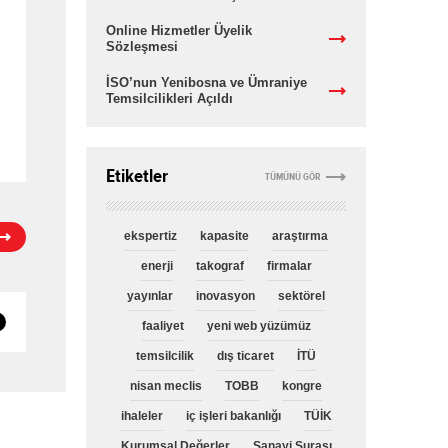
Online Hizmetler Üyelik
Sözleşmesi
İSO’nun Yenibosna ve Ümraniye
Temsilcilikleri Açıldı
Etiketler
TÜMÜNÜ GÖR
ekspertiz
kapasite
araştırma
enerji
takograf
firmalar
yayınlar
inovasyon
sektörel
faaliyet
yeni web yüzümüz
temsilcilik
dış ticaret
İTÜ
nisan meclis
TOBB
kongre
ihaleler
iç işleri bakanlığı
TÜİK
Kurumsal Değerler
Sanayi Şurası