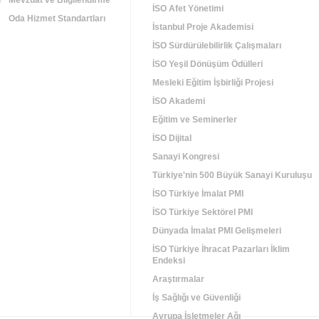
i
Mevzuat ve Bilgilendirme
İSO Afet Yönetimi
Oda Hizmet Standartları
İstanbul Proje Akademisi
İSO Sürdürülebilirlik Çalışmaları
İSO Yeşil Dönüşüm Ödülleri
Mesleki Eğitim İşbirliği Projesi
İSO Akademi
Eğitim ve Seminerler
İSO Dijital
Sanayi Kongresi
Türkiye'nin 500 Büyük Sanayi Kuruluşu
İSO Türkiye İmalat PMI
İSO Türkiye Sektörel PMI
Dünyada İmalat PMI Gelişmeleri
İSO Türkiye İhracat Pazarları İklim
Endeksi
Araştırmalar
İş Sağlığı ve Güvenliği
Avrupa İşletmeler Ağı