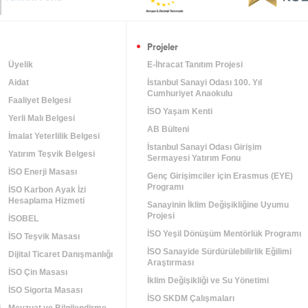
Projeler
Üyelik
E-İhracat Tanıtım Projesi
Aidat
İstanbul Sanayi Odası 100. Yıl
Cumhuriyet Anaokulu
Faaliyet Belgesi
İSO Yaşam Kenti
Yerli Malı Belgesi
AB Bülteni
İmalat Yeterlilik Belgesi
İstanbul Sanayi Odası Girişim
Yatırım Teşvik Belgesi
Sermayesi Yatırım Fonu
İSO Enerji Masası
Genç Girişimciler için Erasmus (EYE)
Programı
İSO Karbon Ayak İzi
Hesaplama Hizmeti
Sanayinin İklim Değişikliğine Uyumu
Projesi
m
İSOBEL
İSO Yeşil Dönüşüm Mentörlük Programı
İSO Teşvik Masası
İSO Sanayide Sürdürülebilirlik Eğilimi
Dijital Ticaret Danışmanlığı
Araştırması
İSO Çin Masası
İklim Değişikliği ve Su Yönetimi
İSO Sigorta Masası
İSO SKDM Çalışmaları