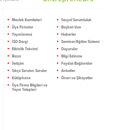
Meslek Komiteleri
Sosyal Sorumluluk
Üye Firmalar
Başkan'dan
Yayınlarımız
Haberler
İSO Dergi
Seminer/Eğitim Sistemi
Etkinlik Takvimi
Duyurular
Basın
Bilgi Edinme
İletişim
Faydalı Bağlantılar
Sıkça Sorulan Sorular
Anketler
Kütüphane
Öneri ve Şikayetler
Üye Firma Bilgileri ve
Yayın Talepleri