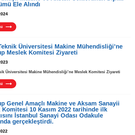
mü Ele Alındı
2024
Gİ
 Teknik Üniversitesi Makine Mühendisliği’ne
up Meslek Komitesi Ziyareti
2023
nik Üniversitesi Makine Mühendisliği’ne Meslek Komitesi Ziyareti
Gİ
up Genel Amaçlı Makine ve Aksam Sanayii
 Komitesi 10 Kasım 2022 tarihinde ilk
tısını İstanbul Sanayi Odası Odakule
nda gerçekleştirdi.
2022