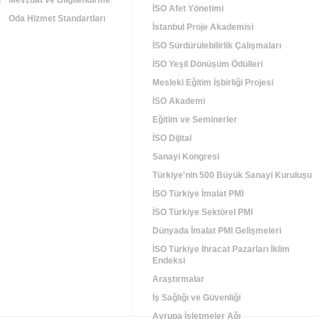
i
Mevzuat ve Bilgilendirme
İSO Afet Yönetimi
Oda Hizmet Standartları
İstanbul Proje Akademisi
İSO Sürdürülebilirlik Çalışmaları
İSO Yeşil Dönüşüm Ödülleri
Mesleki Eğitim İşbirliği Projesi
İSO Akademi
Eğitim ve Seminerler
İSO Dijital
Sanayi Kongresi
Türkiye'nin 500 Büyük Sanayi Kuruluşu
İSO Türkiye İmalat PMI
İSO Türkiye Sektörel PMI
Dünyada İmalat PMI Gelişmeleri
İSO Türkiye İhracat Pazarları İklim
Endeksi
Araştırmalar
İş Sağlığı ve Güvenliği
Avrupa İşletmeler Ağı