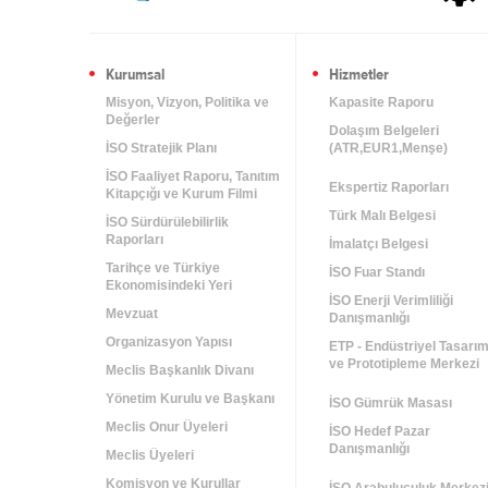
Kurumsal
Hizmetler
Misyon, Vizyon, Politika ve
Kapasite Raporu
Değerler
Dolaşım Belgeleri
İSO Stratejik Planı
(ATR,EUR1,Menşe)
İSO Faaliyet Raporu, Tanıtım
Ekspertiz Raporları
Kitapçığı ve Kurum Filmi
Türk Malı Belgesi
İSO Sürdürülebilirlik
Raporları
İmalatçı Belgesi
Tarihçe ve Türkiye
İSO Fuar Standı
Ekonomisindeki Yeri
İSO Enerji Verimliliği
Mevzuat
Danışmanlığı
Organizasyon Yapısı
ETP - Endüstriyel Tasarı
ve Prototipleme Merkezi
Meclis Başkanlık Divanı
Yönetim Kurulu ve Başkanı
İSO Gümrük Masası
Meclis Onur Üyeleri
İSO Hedef Pazar
Danışmanlığı
Meclis Üyeleri
Komisyon ve Kurullar