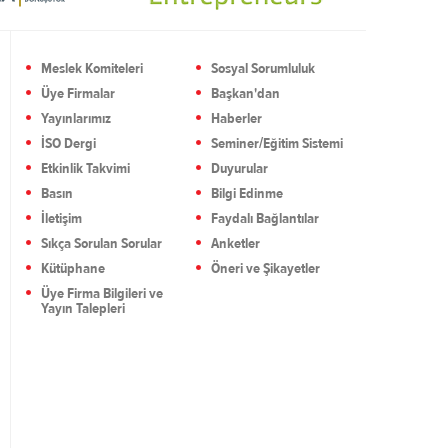
Meslek Komiteleri
Sosyal Sorumluluk
Üye Firmalar
Başkan'dan
Yayınlarımız
Haberler
İSO Dergi
Seminer/Eğitim Sistemi
Etkinlik Takvimi
Duyurular
Basın
Bilgi Edinme
İletişim
Faydalı Bağlantılar
Sıkça Sorulan Sorular
Anketler
Kütüphane
Öneri ve Şikayetler
Üye Firma Bilgileri ve
Yayın Talepleri