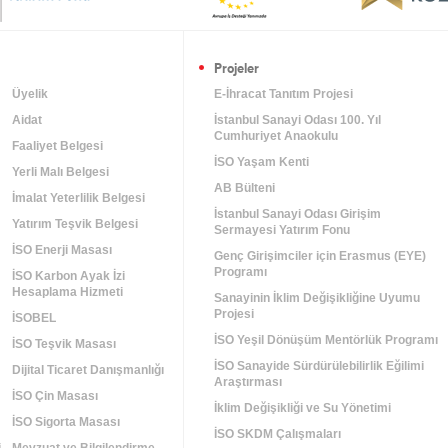
Projeler
Üyelik
E-İhracat Tanıtım Projesi
Aidat
İstanbul Sanayi Odası 100. Yıl
Cumhuriyet Anaokulu
Faaliyet Belgesi
İSO Yaşam Kenti
Yerli Malı Belgesi
AB Bülteni
İmalat Yeterlilik Belgesi
İstanbul Sanayi Odası Girişim
Yatırım Teşvik Belgesi
Sermayesi Yatırım Fonu
İSO Enerji Masası
Genç Girişimciler için Erasmus (EYE)
Programı
İSO Karbon Ayak İzi
Hesaplama Hizmeti
Sanayinin İklim Değişikliğine Uyumu
Projesi
m
İSOBEL
İSO Yeşil Dönüşüm Mentörlük Programı
İSO Teşvik Masası
İSO Sanayide Sürdürülebilirlik Eğilimi
Dijital Ticaret Danışmanlığı
Araştırması
İSO Çin Masası
İklim Değişikliği ve Su Yönetimi
İSO Sigorta Masası
İSO SKDM Çalışmaları