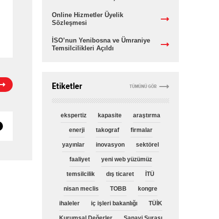
Online Hizmetler Üyelik
Sözleşmesi
İSO’nun Yenibosna ve Ümraniye
Temsilcilikleri Açıldı
Etiketler
TÜMÜNÜ GÖR
ekspertiz
kapasite
araştırma
enerji
takograf
firmalar
yayınlar
inovasyon
sektörel
faaliyet
yeni web yüzümüz
temsilcilik
dış ticaret
İTÜ
nisan meclis
TOBB
kongre
ihaleler
iç işleri bakanlığı
TÜİK
Kurumsal Değerler
Sanayi Şurası