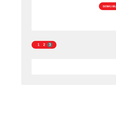
DETAYLI BİL
1
2
3