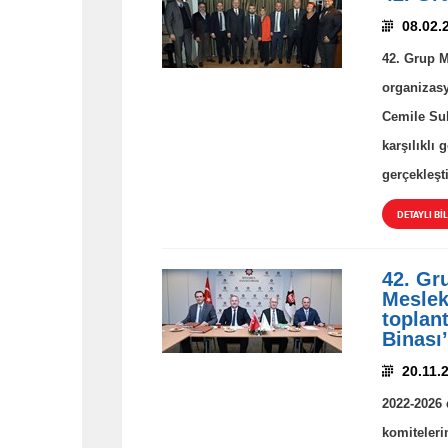
08.02.
42. Grup M
organizasy
Cemile Sul
karşılıklı
gerçekleşti
DETAYLI BİL
42. Gr
Meslek
toplan
Binası’
20.11.
2022-2026 
komiteleri