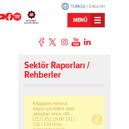
TÜRKÇE
/
ENGLISH
MENÜ
Sektör Raporları /
Rehberler
Kitapların mevcut
bilgisi için lütfen satın
almadan önce +90
(212) 252 29 00 131 /
132 / 133 no'lu