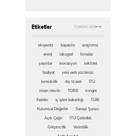
Etiketler
TÜMÜNÜ GÖR
ekspertiz
kapasite
araştırma
enerji
takograf
firmalar
yayınlar
inovasyon
sektörel
faaliyet
yeni web yüzümüz
temsilcilik
dış ticaret
İTÜ
nisan meclis
TOBB
kongre
ihaleler
iç işleri bakanlığı
TÜİK
Kurumsal Değerler
Sanayi Şurası
Açık Çağrı
İTÜ Çekirdek
Girişimcilik
Verimlilik