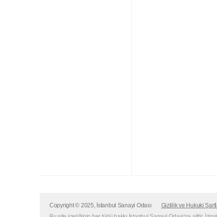
Copyright © 2025, İstanbul Sanayi Odası
Gizlilik ve Hukuki Şartl
Bu site içeriğinin her türlü hakkı İstanbul Sanayi Odası'na aittir. İzin