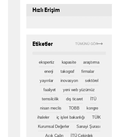
Hızlı Erişim
Etiketler
TÜMÜNÜ GÖR
ekspertiz
kapasite
araştırma
enerji
takograf
firmalar
yayınlar
inovasyon
sektörel
faaliyet
yeni web yüzümüz
temsilcilik
dış ticaret
İTÜ
nisan meclis
TOBB
kongre
ihaleler
iç işleri bakanlığı
TÜİK
Kurumsal Değerler
Sanayi Şurası
Açık Çağrı
İTÜ Çekirdek