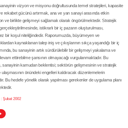
anayinin vizyon ve misyonu doğrultusunda temel stratejileri, kapasite
ve rekabet gücünü artırmak, ana ve yan sanayi arasında etkin
n ve birlikte gelişmeyi sağlamak olarak öngörülmektedir. Stratejik
gerçekleştirilmesinde, istikrarlı bir iç pazarın oluşturulması,
z bir koşul niteliğindedir. Raporumuzda, büyümeyen ve
lıklardan kaynaklanan talep iniş ve çıkışlarının sıkça yaşandığı bir iç
mında, bu sanayinin artık sürdürülebilir bir gelişmeyi yakalama ve
 devam ettirebilme şansının olmayacağı vurgulanmaktadır. Bu
 sanayinin kamudan beklentisi; sektörün gelişmesinin ve stratejik
e ulaşmasının önündeki engelleri kaldıracak düzenlemelerin
ır. Bu hedefe yönelik olarak yapılması gerekenler de uygulama planı
ektedir.
 :
Şubat 2002