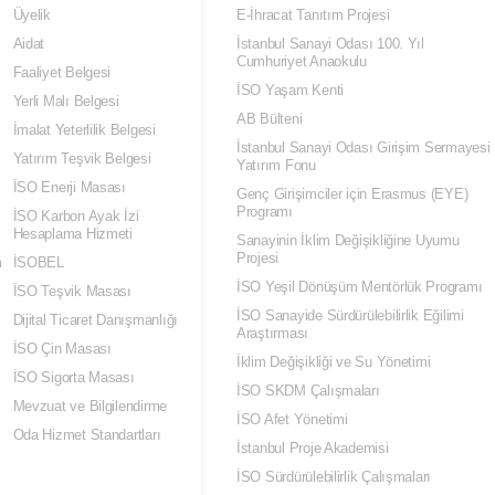
Üyelik
E-İhracat Tanıtım Projesi
Aidat
İstanbul Sanayi Odası 100. Yıl
Cumhuriyet Anaokulu
Faaliyet Belgesi
İSO Yaşam Kenti
Yerli Malı Belgesi
AB Bülteni
İmalat Yeterlilik Belgesi
İstanbul Sanayi Odası Girişim Sermayesi
Yatırım Teşvik Belgesi
Yatırım Fonu
İSO Enerji Masası
Genç Girişimciler için Erasmus (EYE)
Programı
İSO Karbon Ayak İzi
Hesaplama Hizmeti
Sanayinin İklim Değişikliğine Uyumu
Projesi
m
İSOBEL
İSO Yeşil Dönüşüm Mentörlük Programı
İSO Teşvik Masası
İSO Sanayide Sürdürülebilirlik Eğilimi
Dijital Ticaret Danışmanlığı
Araştırması
İSO Çin Masası
İklim Değişikliği ve Su Yönetimi
İSO Sigorta Masası
İSO SKDM Çalışmaları
Mevzuat ve Bilgilendirme
İSO Afet Yönetimi
Oda Hizmet Standartları
İstanbul Proje Akademisi
İSO Sürdürülebilirlik Çalışmaları