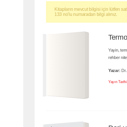
Kitapların mevcut bilgisi için lütfen 
133 no'lu numaradan bilgi alınız.
Termos
Yayin, ter
rehber nite
Yazar:
Dr.
Yayın Tarihi