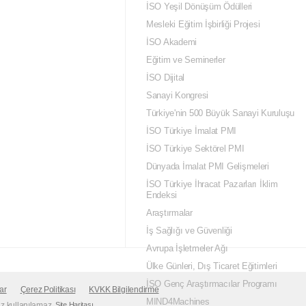
İSO Yeşil Dönüşüm Ödülleri
Mesleki Eğitim İşbirliği Projesi
İSO Akademi
Eğitim ve Seminerler
İSO Dijital
Sanayi Kongresi
Türkiye'nin 500 Büyük Sanayi Kuruluşu
İSO Türkiye İmalat PMI
İSO Türkiye Sektörel PMI
Dünyada İmalat PMI Gelişmeleri
İSO Türkiye İhracat Pazarları İklim
Endeksi
Araştırmalar
İş Sağlığı ve Güvenliği
Avrupa İşletmeler Ağı
Ülke Günleri, Dış Ticaret Eğitimleri
İSO Genç Araştırmacılar Programı
ar
Çerez Politikası
KVKK Bilgilendirme
MIND4Machines
siz kullanılamaz.
Site Haritası