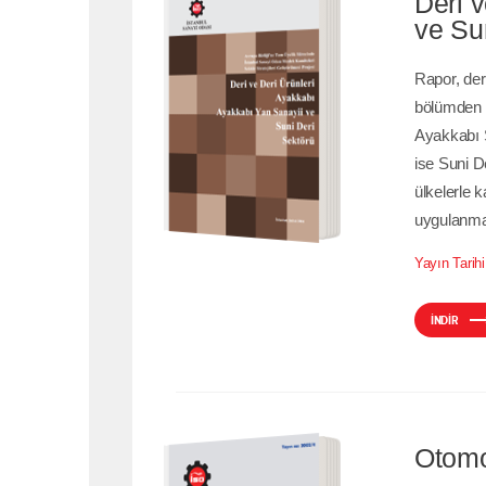
Deri 
ve Su
Rapor, der
bölümden o
İNDİR
Ayakkabı 
ise Suni D
ülkelerle 
uygulanmas
Yayın Tarihi
İNDİR
Otomo