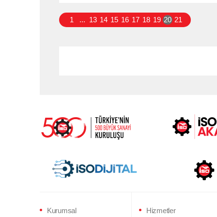
1
...
13
14
15
16
17
18
19
20
21
Kurumsal
Hizmetler