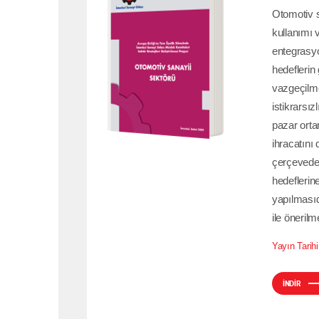
Otomotiv s
kullanımı 
entegrasyo
İNDİR
hedeflerin 
vazgeçilme
istikrarsız
pazar orta
ihracatını
çerçevede,
hedeflerin
yapılmasıd
ile önerilm
Yayın Tarihi
İNDİR