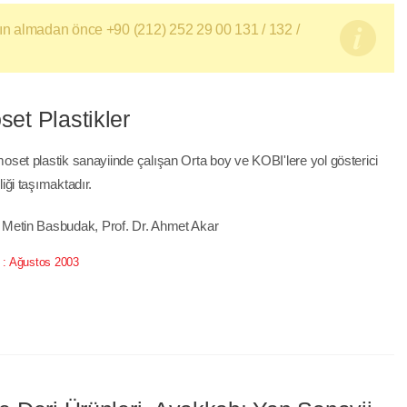
satın almadan önce +90 (212) 252 29 00 131 / 132 /
et Plastikler
moset plastik sanayiinde çalışan Orta boy ve KOBI'lere yol gösterici
liği taşımaktadır.
 Metin Basbudak, Prof. Dr. Ahmet Akar
 :
Ağustos 2003