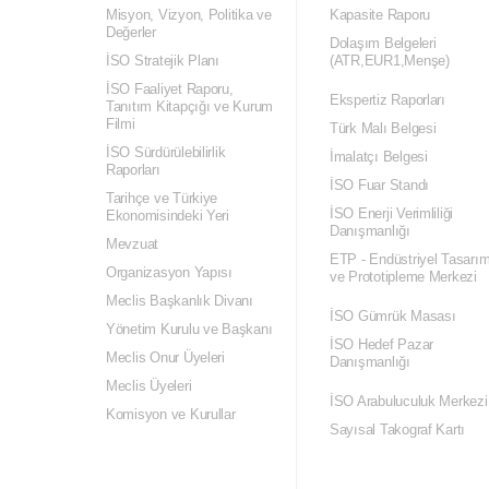
Misyon, Vizyon, Politika ve
Kapasite Raporu
Değerler
Dolaşım Belgeleri
İSO Stratejik Planı
(ATR,EUR1,Menşe)
İSO Faaliyet Raporu,
Ekspertiz Raporları
Tanıtım Kitapçığı ve Kurum
Filmi
Türk Malı Belgesi
İSO Sürdürülebilirlik
İmalatçı Belgesi
Raporları
İSO Fuar Standı
Tarihçe ve Türkiye
İSO Enerji Verimliliği
Ekonomisindeki Yeri
Danışmanlığı
Mevzuat
ETP - Endüstriyel Tasarı
Organizasyon Yapısı
ve Prototipleme Merkezi
Meclis Başkanlık Divanı
İSO Gümrük Masası
Yönetim Kurulu ve Başkanı
İSO Hedef Pazar
Meclis Onur Üyeleri
Danışmanlığı
Meclis Üyeleri
İSO Arabuluculuk Merkezi
Komisyon ve Kurullar
Sayısal Takograf Kartı