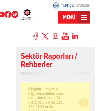
TÜRKÇE
/
ENGLISH
MENÜ
Sektör Raporları /
Rehberler
Kitapların mevcut
bilgisi için lütfen satın
almadan önce +90
(212) 252 29 00 131 /
132 / 133 no'lu