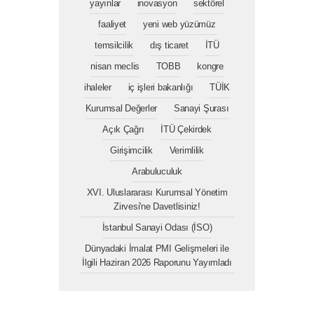
yayınlar
inovasyon
sektörel
faaliyet
yeni web yüzümüz
temsilcilik
dış ticaret
İTÜ
nisan meclis
TOBB
kongre
ihaleler
iç işleri bakanlığı
TÜİK
Kurumsal Değerler
Sanayi Şurası
Açık Çağrı
İTÜ Çekirdek
Girişimcilik
Verimlilik
Arabuluculuk
XVI. Uluslararası Kurumsal Yönetim
Zirvesi'ne Davetlisiniz!
İstanbul Sanayi Odası (İSO)
Dünyadaki İmalat PMI Gelişmeleri ile
İlgili Haziran 2026 Raporunu Yayımladı