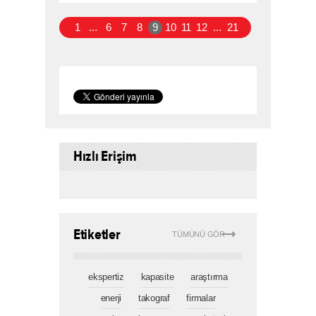
1
...
6
7
8
9
10
11
12
...
21
Hızlı Erişim
Etiketler
TÜMÜNÜ GÖR
ekspertiz
kapasite
araştırma
enerji
takograf
firmalar