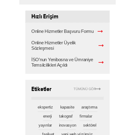
Hızlı Erişim
Online Hizmetler Başvuru Formu
Online Hizmetler Üyelik
Sözleşmesi
İSO’nun Yenibosna ve Ümraniye
Temsilcilikleri Açıldı
Etiketler
TÜMÜNÜ GÖR
ekspertiz
kapasite
araştırma
enerji
takograf
firmalar
yayınlar
inovasyon
sektörel
faaliyet
yeni web yüzümüz