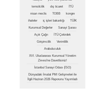
temsilcilik
dış ticaret
İTÜ
nisan meclis
TOBB
kongre
ihaleler
iç işleri bakanlığı
TÜİK
Kurumsal Değerler
Sanayi Şurası
Açık Çağrı
İTÜ Çekirdek
Girişimcilik
Verimlilik
Arabuluculuk
XVI. Uluslararası Kurumsal Yönetim
Zirvesi'ne Davetlisiniz!
İstanbul Sanayi Odası (İSO)
Dünyadaki İmalat PMI Gelişmeleri ile
İlgili Haziran 2026 Raporunu Yayımladı