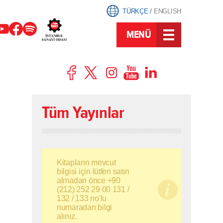
TÜRKÇE
/
ENGLISH
MENÜ
Tüm Yayınlar
Kitapların mevcut
bilgisi için lütfen satın
almadan önce +90
(212) 252 29 00 131 /
132 / 133 no'lu
numaradan bilgi
alınız.