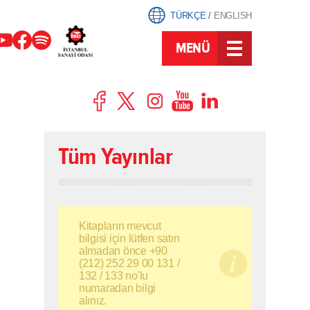
TÜRKÇE
/
ENGLISH
MENÜ
Tüm Yayınlar
Kitapların mevcut
bilgisi için lütfen satın
almadan önce +90
(212) 252 29 00 131 /
132 / 133 no'lu
numaradan bilgi
alınız.