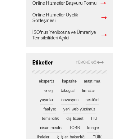
Online Hizmetler Başvuru Formu
Online Hizmetler Üyelik
Sözleşmesi
İSO’nun Yenibosna ve Ümraniye
Temsilcilikleri Açıldı
Etiketler
TÜMÜNÜ GÖR
ekspertiz
kapasite
araştırma
enerji
takograf
firmalar
yayınlar
inovasyon
sektörel
faaliyet
yeni web yüzümüz
temsilcilik
dış ticaret
İTÜ
nisan meclis
TOBB
kongre
ihaleler
iç işleri bakanlığı
TÜİK