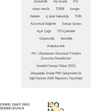
temsilcilik
dış ticaret
İTÜ
nisan meclis
TOBB
kongre
ihaleler
iç işleri bakanlığı
TÜİK
Kurumsal Değerler
Sanayi Şurası
Açık Çağrı
İTÜ Çekirdek
Girişimcilik
Verimlilik
Arabuluculuk
XVI. Uluslararası Kurumsal Yönetim
Zirvesi'ne Davetlisiniz!
İstanbul Sanayi Odası (İSO)
Dünyadaki İmalat PMI Gelişmeleri ile
İlgili Haziran 2026 Raporunu Yayımladı