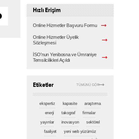
Hızlı Erişim
Online Hizmetler Başvuru Formu
Online Hizmetler Üyelik
Sözleşmesi
İSO’nun Yenibosna ve Ümraniye
Temsilcilikleri Açıldı
Etiketler
TÜMÜNÜ GÖR
ekspertiz
kapasite
araştırma
enerji
takograf
firmalar
yayınlar
inovasyon
sektörel
faaliyet
yeni web yüzümüz