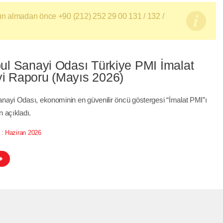
satın almadan önce +90 (212) 252 29 00 131 / 132 /
bul Sanayi Odası Türkiye PMI İmalat
i Raporu (Mayıs 2026)
anayi Odası, ekonominin en güvenilir öncü göstergesi “İmalat PMI”ı
n açıkladı.
 :
Haziran 2026