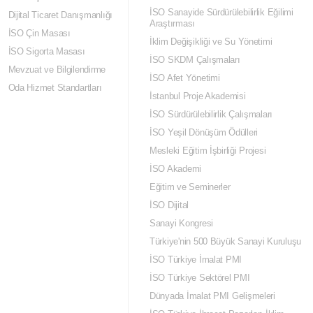
İSO Sanayide Sürdürülebilirlik Eğilimi
Dijital Ticaret Danışmanlığı
Araştırması
İSO Çin Masası
İklim Değişikliği ve Su Yönetimi
İSO Sigorta Masası
İSO SKDM Çalışmaları
Mevzuat ve Bilgilendirme
İSO Afet Yönetimi
Oda Hizmet Standartları
İstanbul Proje Akademisi
İSO Sürdürülebilirlik Çalışmaları
İSO Yeşil Dönüşüm Ödülleri
Mesleki Eğitim İşbirliği Projesi
İSO Akademi
Eğitim ve Seminerler
İSO Dijital
Sanayi Kongresi
Türkiye'nin 500 Büyük Sanayi Kuruluşu
İSO Türkiye İmalat PMI
İSO Türkiye Sektörel PMI
Dünyada İmalat PMI Gelişmeleri