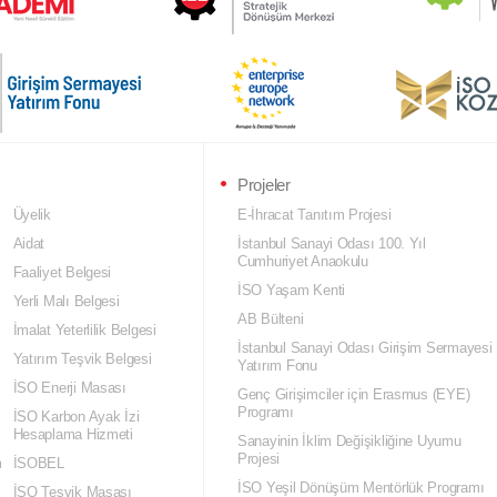
Projeler
Üyelik
E-İhracat Tanıtım Projesi
Aidat
İstanbul Sanayi Odası 100. Yıl
Cumhuriyet Anaokulu
Faaliyet Belgesi
İSO Yaşam Kenti
Yerli Malı Belgesi
AB Bülteni
İmalat Yeterlilik Belgesi
İstanbul Sanayi Odası Girişim Sermayesi
Yatırım Teşvik Belgesi
Yatırım Fonu
İSO Enerji Masası
Genç Girişimciler için Erasmus (EYE)
Programı
İSO Karbon Ayak İzi
Hesaplama Hizmeti
Sanayinin İklim Değişikliğine Uyumu
Projesi
m
İSOBEL
İSO Yeşil Dönüşüm Mentörlük Programı
İSO Teşvik Masası