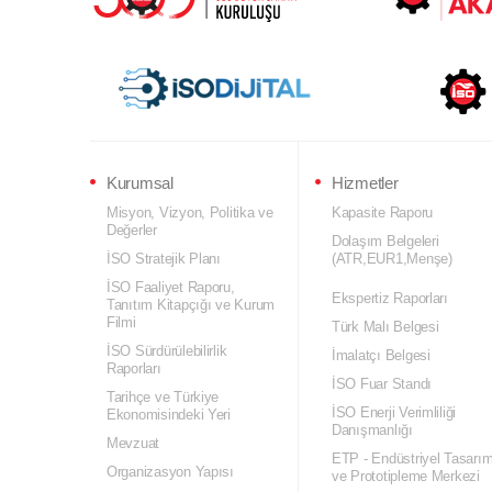
Kurumsal
Hizmetler
Misyon, Vizyon, Politika ve
Kapasite Raporu
Değerler
Dolaşım Belgeleri
İSO Stratejik Planı
(ATR,EUR1,Menşe)
İSO Faaliyet Raporu,
Ekspertiz Raporları
Tanıtım Kitapçığı ve Kurum
Filmi
Türk Malı Belgesi
İSO Sürdürülebilirlik
İmalatçı Belgesi
Raporları
İSO Fuar Standı
Tarihçe ve Türkiye
İSO Enerji Verimliliği
Ekonomisindeki Yeri
Danışmanlığı
Mevzuat
ETP - Endüstriyel Tasarı
Organizasyon Yapısı
ve Prototipleme Merkezi