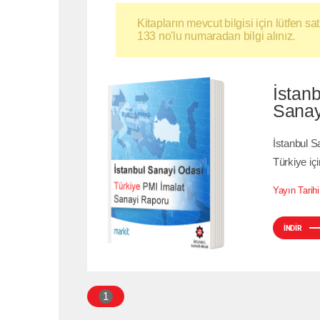
Kitapların mevcut bilgisi için lütfen 
133 no'lu numaradan bilgi alınız.
İstan
Sanay
İstanbul S
Türkiye içi
İNDİR
Yayın Tarihi
İNDİR
1