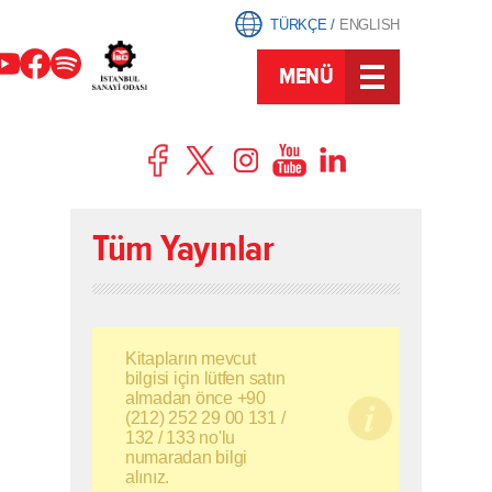
TÜRKÇE
/
ENGLISH
MENÜ
Tüm Yayınlar
Kitapların mevcut
bilgisi için lütfen satın
almadan önce +90
(212) 252 29 00 131 /
132 / 133 no'lu
numaradan bilgi
alınız.