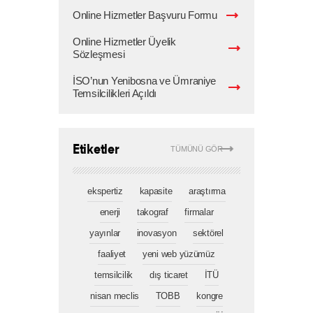
Online Hizmetler Başvuru Formu
Online Hizmetler Üyelik
Sözleşmesi
İSO’nun Yenibosna ve Ümraniye
Temsilcilikleri Açıldı
Etiketler
TÜMÜNÜ GÖR
ekspertiz
kapasite
araştırma
enerji
takograf
firmalar
yayınlar
inovasyon
sektörel
faaliyet
yeni web yüzümüz
temsilcilik
dış ticaret
İTÜ
nisan meclis
TOBB
kongre