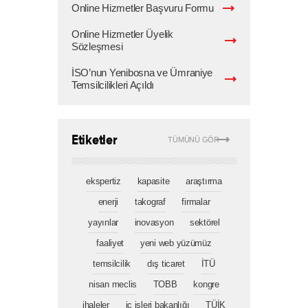
Online Hizmetler Başvuru Formu
Online Hizmetler Üyelik
Sözleşmesi
İSO’nun Yenibosna ve Ümraniye
Temsilcilikleri Açıldı
Etiketler
TÜMÜNÜ GÖR
ekspertiz
kapasite
araştırma
enerji
takograf
firmalar
yayınlar
inovasyon
sektörel
faaliyet
yeni web yüzümüz
temsilcilik
dış ticaret
İTÜ
nisan meclis
TOBB
kongre
ihaleler
iç işleri bakanlığı
TÜİK