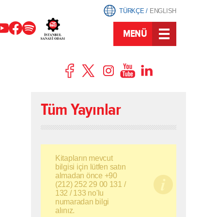
TÜRKÇE
/
ENGLISH
MENÜ
Tüm Yayınlar
Kitapların mevcut
bilgisi için lütfen satın
almadan önce +90
(212) 252 29 00 131 /
132 / 133 no'lu
numaradan bilgi
alınız.