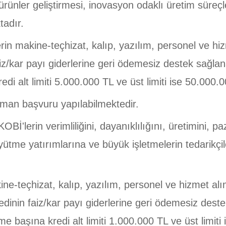
ürünler geliştirmesi, inovasyon odaklı üretim süreçl
tadır.
 makine-teçhizat, kalıp, yazılım, personel ve hizme
aiz/kar payı giderlerine geri ödemesiz destek sağlan
di alt limiti 5.000.000 TL ve üst limiti ise 50.000.0
zaman başvuru yapılabilmektedir.
Bİ'lerin verimliliğini, dayanıklılığını, üretimini,
ütme yatırımlarına ve büyük işletmelerin tedarikçile
-teçhizat, kalıp, yazılım, personel ve hizmet alımı
redinin faiz/kar payı giderlerine geri ödemesiz dest
me başına kredi alt limiti 1.000.000 TL ve üst limiti