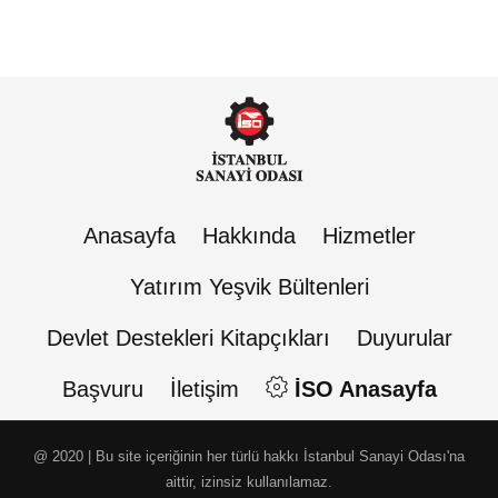
Anasayfa
Hakkında
Hizmetler
Yatırım Yeşvik Bültenleri
Devlet Destekleri Kitapçıkları
Duyurular
Başvuru
İletişim
İSO Anasayfa
@ 2020 | Bu site içeriğinin her türlü hakkı İstanbul Sanayi Odası'na
aittir, izinsiz kullanılamaz.