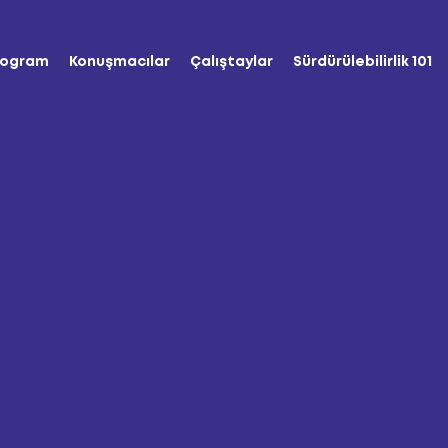
rogram
Konuşmacılar
Çalıştaylar
Sürdürülebilirlik 101