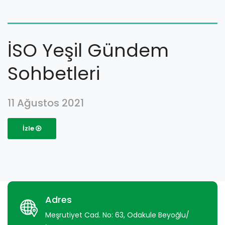
İSO Yeşil Gündem
Sohbetleri
11 Ağustos 2021
İzle
Adres
Meşrutiyet Cad. No: 63, Odakule Beyoğlu/