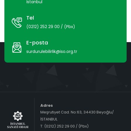
İstanbul
Tel
(0212) 252 29 00 / (Pbx)
E-posta
surdurulebilirlik@iso.org.tr
Adres
Meşrutiyet Cad. No:63, 34430 Beyoğlu/
İSTANBUL
T: (0212) 252 29 00 / (Pbx)