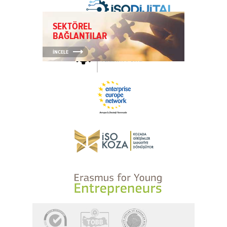
SEKTÖREL
BAĞLANTILAR
İNCELE