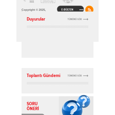
E-BÜLTEN
Copyright © 2025,
İstanbul Sanayi Odası
Duyurular
Gizlilik ve Hukuki Şartlar
TÜMÜNÜ GÖR
Çerez Politikası
KVKK Bilgilendirme
Bu site içeriğinin her türlü hakkı İstanbul Sanayi
Odası'na aittir. İzinsiz kullanılamaz.
Site Haritası
Normal versiyona geçmek için tıklayınız
Toplantı Gündemi
TÜMÜNÜ GÖR
SORU
ÖNERİ