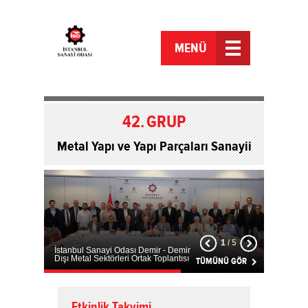
MENÜ
42.
GRUP
Metal Yapı ve Yapı Parçaları Sanayii
1
/
5
İstanbul Sanayi Odası Demir - Demir
Dışı Metal Sektörleri Ortak Toplantısı
TÜMÜNÜ GÖR
Etkinlik Takvimi