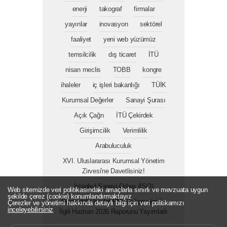
enerji
takograf
firmalar
yayınlar
inovasyon
sektörel
faaliyet
yeni web yüzümüz
temsilcilik
dış ticaret
İTÜ
nisan meclis
TOBB
kongre
ihaleler
iç işleri bakanlığı
TÜİK
Kurumsal Değerler
Sanayi Şurası
Açık Çağrı
İTÜ Çekirdek
Girişimcilik
Verimlilik
Arabuluculuk
XVI. Uluslararası Kurumsal Yönetim
Zirvesi'ne Davetlisiniz!
İstanbul Sanayi Odası (İSO)
Web sitemizde veri politikasındaki amaçlarla sınırlı ve mevzuata uygun
şekilde çerez (cookie) konumlandırmaktayız
Dünyadaki İmalat PMI Gelişmeleri ile
Çerezler ve yönetimi hakkında detaylı bilgi için veri politikamızı
inceleyebilirsiniz
İlgili Haziran 2026 Raporunu Yayımladı