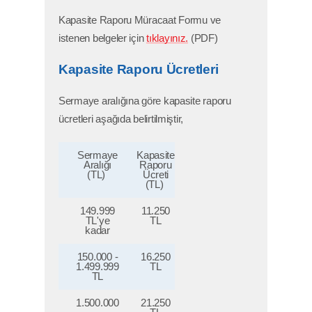
Kapasite Raporu Müracaat Formu ve
istenen belgeler için
tıklayınız.
(PDF)
Kapasite Raporu Ücretleri
Sermaye aralığına göre kapasite raporu
ücretleri aşağıda belirtilmiştir,
Sermaye
Kapasite
Aralığı
Raporu
(TL)
Ücreti
(TL)
149.999
11.250
TL'ye
TL
kadar
150.000 -
16.250
1.499.999
TL
TL
1.500.000
21.250