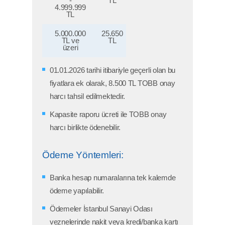
-
TL
4.999.999
TL
5.000.000
25.650
TL ve
TL
üzeri
01.01.2026 tarihi itibariyle geçerli olan bu
fiyatlara ek olarak, 8.500 TL TOBB onay
harcı tahsil edilmektedir.
Kapasite raporu ücreti ile TOBB onay
harcı birlikte ödenebilir.
Ödeme Yöntemleri:
Banka hesap numaralarına tek kalemde
ödeme yapılabilir.
Ödemeler İstanbul Sanayi Odası
veznelerinde nakit veya kredi/banka kartı