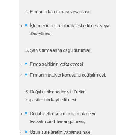
4. Firmanın kapanması veya iflası:
E-BÜLTEN
Copyright © 2025,
İstanbul Sanayi Odası
İşletmenin resmî olarak feshedilmesi veya
Gizlilik ve Hukuki Şartlar
iflas etmesi.
Çerez Politikası
KVKK Bilgilendirme
5. Şahıs firmalarına özgü durumlar:
Bu site içeriğinin her türlü hakkı İstanbul Sanayi
Odası'na aittir. İzinsiz kullanılamaz.
Site Haritası
Firma sahibinin vefat etmesi,
Normal versiyona geçmek için tıklayınız
Firmanın faaliyet konusunu değiştirmesi,
6. Doğal afetler nedeniyle üretim
kapasitesinin kaybedilmesi:
Doğal afetler sonucunda makine ve
tesisatın ciddi hasar görmesi,
Uzun süre üretim yapamaz hale