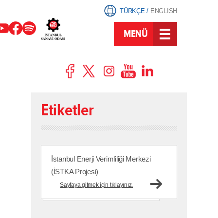
TÜRKÇE
/
ENGLISH
MENÜ
Etiketler
İstanbul Enerji Verimliliği Merkezi
(İSTKA Projesi)
Sayfaya gitmek için tıklayınız.