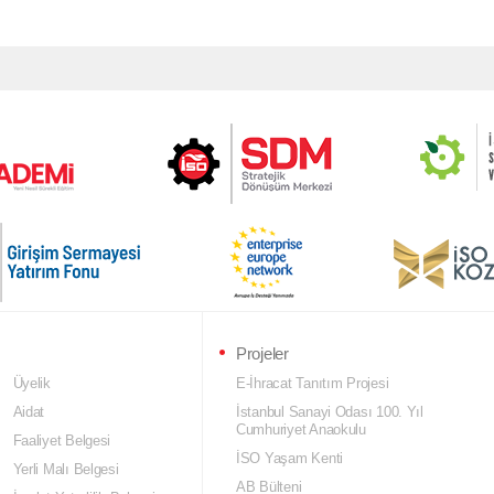
Projeler
Üyelik
E-İhracat Tanıtım Projesi
Aidat
İstanbul Sanayi Odası 100. Yıl
Cumhuriyet Anaokulu
Faaliyet Belgesi
İSO Yaşam Kenti
Yerli Malı Belgesi
AB Bülteni