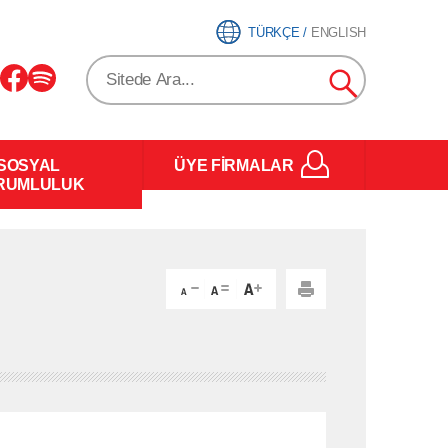
TÜRKÇE
/
ENGLISH
SOSYAL
ÜYE FİRMALAR
RUMLULUK