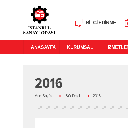
BİLGİ EDİNME
ANASAYFA
KURUMSAL
HİZMETLE
2016
Ana Sayfa
İSO Dergi
2016