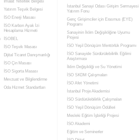
İmalat Yeterlilik Belgesi
İstanbul Sanayi Odası Girişim Sermayesi
Yatırım Teşvik Belgesi
Yatırım Fonu
İSO Enerji Masası
Genç Girişimciler için Erasmus (EYE)
Programı
İSO Karbon Ayak İzi
Hesaplama Hizmeti
Sanayinin İklim Değişikliğine Uyumu
Projesi
m
İSOBEL
İSO Yeşil Dönüşüm Mentörlük Programı
İSO Teşvik Masası
İSO Sanayide Sürdürülebilirlik Eğilimi
Dijital Ticaret Danışmanlığı
Araştırması
İSO Çin Masası
İklim Değişikliği ve Su Yönetimi
İSO Sigorta Masası
İSO SKDM Çalışmaları
Mevzuat ve Bilgilendirme
İSO Afet Yönetimi
Oda Hizmet Standartları
İstanbul Proje Akademisi
İSO Sürdürülebilirlik Çalışmaları
İSO Yeşil Dönüşüm Ödülleri
Mesleki Eğitim İşbirliği Projesi
İSO Akademi
Eğitim ve Seminerler
İSO Dijital