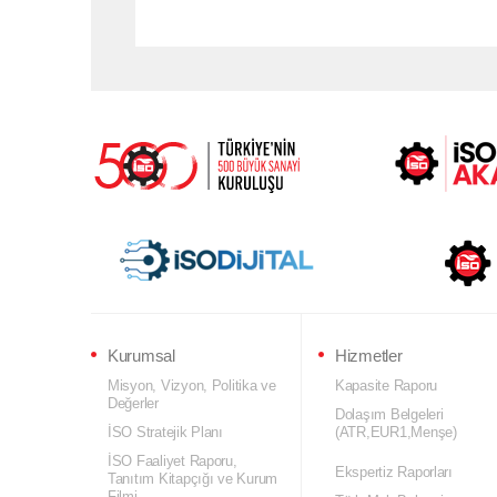
Kurumsal
Hizmetler
Misyon, Vizyon, Politika ve
Kapasite Raporu
Değerler
Dolaşım Belgeleri
İSO Stratejik Planı
(ATR,EUR1,Menşe)
İSO Faaliyet Raporu,
Ekspertiz Raporları
Tanıtım Kitapçığı ve Kurum
Filmi