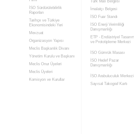
Türk Malı Belgesi
İSO Sürdürülebilirlik
İmalatçı Belgesi
Raporları
İSO Fuar Standı
Tarihçe ve Türkiye
İSO Enerji Verimliliği
Ekonomisindeki Yeri
Danışmanlığı
Mevzuat
ETP - Endüstriyel Tasarı
Organizasyon Yapısı
ve Prototipleme Merkezi
Meclis Başkanlık Divanı
İSO Gümrük Masası
Yönetim Kurulu ve Başkanı
İSO Hedef Pazar
Meclis Onur Üyeleri
Danışmanlığı
Meclis Üyeleri
İSO Arabuluculuk Merkezi
Komisyon ve Kurullar
Sayısal Takograf Kartı