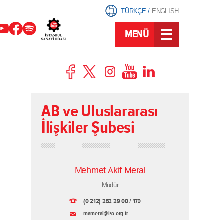
TÜRKÇE
/
ENGLISH
MENÜ
AB ve Uluslararası
İlişkiler Şubesi
Mehmet Akif Meral
Müdür
(0 212) 252 29 00 / 170
mameral@iso.org.tr