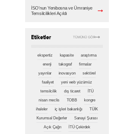
İSO’nun Yenibosna ve Ümraniye
Temsilcilikleri Açıldı
Etiketler
TÜMÜNÜ GÖR
ekspertiz
kapasite
araştırma
enerji
takograf
firmalar
yayınlar
inovasyon
sektörel
faaliyet
yeni web yüzümüz
temsilcilik
dış ticaret
İTÜ
nisan meclis
TOBB
kongre
ihaleler
iç işleri bakanlığı
TÜİK
Kurumsal Değerler
Sanayi Şurası
Açık Çağrı
İTÜ Çekirdek