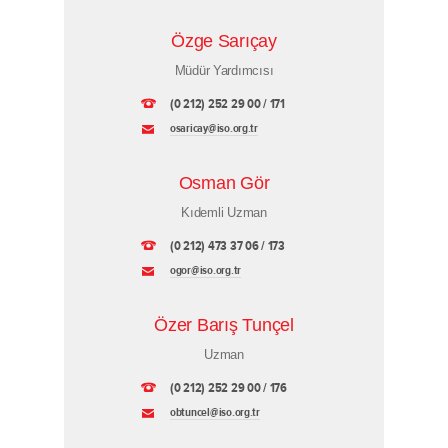
Özge Sarıçay
Müdür Yardımcısı
(0 212) 252 29 00 / 171
osaricay@iso.org.tr
Osman Gör
Kıdemli Uzman
(0 212) 473 37 06 / 173
ogor@iso.org.tr
Özer Barış Tunçel
Uzman
(0 212) 252 29 00 / 176
obtuncel@iso.org.tr