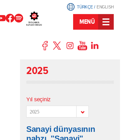
TÜRKÇE
/
ENGLISH
MENÜ
2025
Yıl seçiniz
2025
Sanayi dünyasının
nabzı, "Sanayi"