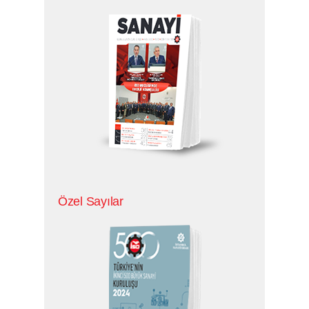
E-BÜLTEN
Copyright © 2025,
İstanbul Sanayi Odası
Gizlilik ve Hukuki Şartlar
Çerez Politikası
KVKK Bilgilendirme
Bu site içeriğinin her türlü hakkı İstanbul Sanayi
Odası'na aittir. İzinsiz kullanılamaz.
Site Haritası
Normal versiyona geçmek için tıklayınız
Özel Sayılar