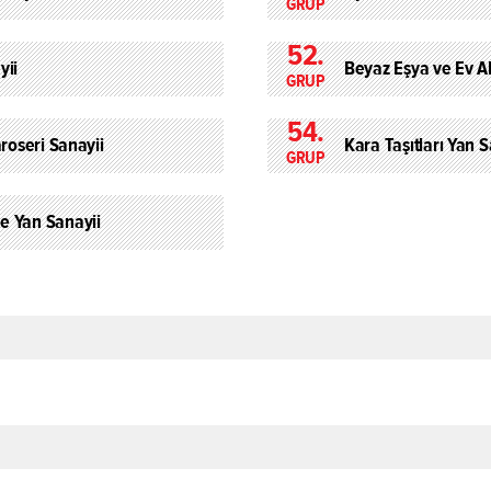
GRUP
52.
yii
Beyaz Eşya ve Ev Al
GRUP
54.
aroseri Sanayii
Kara Taşıtları Yan S
GRUP
e Yan Sanayii