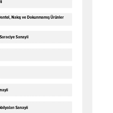
ii
 Dantel, Nakış ve Dokunmamış Ürünler
 Saraciye Sanayii
nayii
ilyaları Sanayii