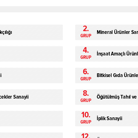
2.
çılığı
Mineral Ürünler San
GRUP
4.
İnşaat Amaçlı Ürünl
GRUP
6.
i
Bitkisel Gıda Ürünle
GRUP
8.
cekler Sanayii
Öğütülmüş Tahıl ve
GRUP
10.
İplik Sanayii
GRUP
12.