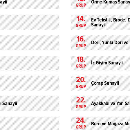
ayii
Örme Kumaş Sanay
GRUP
14.
Ev Tekstili, Brode,
Sanayii
GRUP
16.
Deri, Yünlü Deri ve
GRUP
18.
İç Giyim Sanayii
GRUP
20.
Çorap Sanayii
GRUP
22.
ı Sanayii
Ayakkabı ve Yan Sa
GRUP
24.
Büro ve Mağaza Mob
GRUP