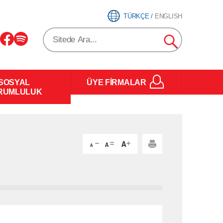
TÜRKÇE
/
ENGLISH
SOSYAL
ÜYE FİRMALAR
RUMLULUK