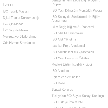
Sanayinin İklim Değişikliğine Uyumu
Projesi
m
İSOBEL
İSO Yeşil Dönüşüm Mentörlük Programı
İSO Teşvik Masası
İSO Sanayide Sürdürülebilirlik Eğilimi
Dijital Ticaret Danışmanlığı
Araştırması
İSO Çin Masası
İklim Değişikliği ve Su Yönetimi
İSO Sigorta Masası
İSO SKDM Çalışmaları
Mevzuat ve Bilgilendirme
İSO Afet Yönetimi
Oda Hizmet Standartları
İstanbul Proje Akademisi
İSO Sürdürülebilirlik Çalışmaları
İSO Yeşil Dönüşüm Ödülleri
Mesleki Eğitim İşbirliği Projesi
İSO Akademi
Eğitim ve Seminerler
İSO Dijital
Sanayi Kongresi
Türkiye'nin 500 Büyük Sanayi Kuruluşu
İSO Türkiye İmalat PMI