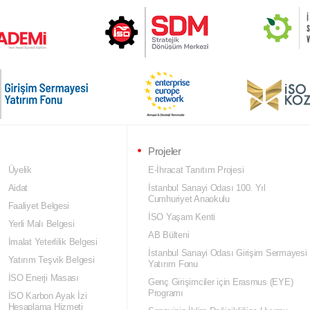
Projeler
Üyelik
E-İhracat Tanıtım Projesi
Aidat
İstanbul Sanayi Odası 100. Yıl
Cumhuriyet Anaokulu
Faaliyet Belgesi
İSO Yaşam Kenti
Yerli Malı Belgesi
AB Bülteni
İmalat Yeterlilik Belgesi
İstanbul Sanayi Odası Girişim Sermayesi
Yatırım Teşvik Belgesi
Yatırım Fonu
İSO Enerji Masası
Genç Girişimciler için Erasmus (EYE)
Programı
İSO Karbon Ayak İzi
Hesaplama Hizmeti