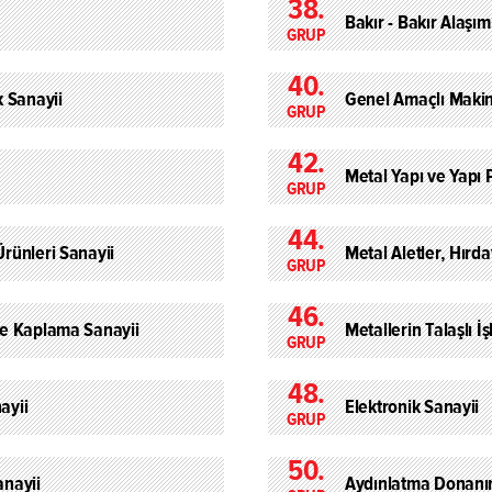
38.
Bakır - Bakır Alaşım
GRUP
40.
 Sanayii
Genel Amaçlı Maki
GRUP
42.
Metal Yapı ve Yapı 
GRUP
44.
Ürünleri Sanayii
Metal Aletler, Hırda
GRUP
46.
 ve Kaplama Sanayii
Metallerin Talaşlı İ
GRUP
48.
ayii
Elektronik Sanayii
GRUP
50.
anayii
Aydınlatma Donanım