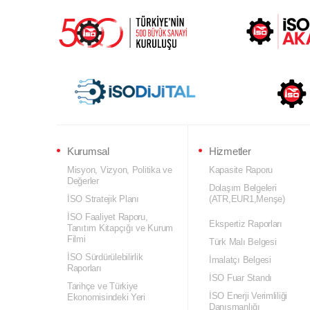
Kurumsal
Hizmetler
Misyon, Vizyon, Politika ve
Kapasite Raporu
Değerler
Dolaşım Belgeleri
İSO Stratejik Planı
(ATR,EUR1,Menşe)
İSO Faaliyet Raporu,
Ekspertiz Raporları
Tanıtım Kitapçığı ve Kurum
Filmi
Türk Malı Belgesi
İSO Sürdürülebilirlik
İmalatçı Belgesi
Raporları
İSO Fuar Standı
Tarihçe ve Türkiye
İSO Enerji Verimliliği
Ekonomisindeki Yeri
Danışmanlığı