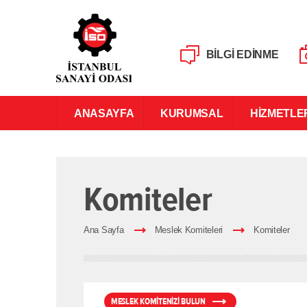
BİLGİ EDİNME
ANASAYFA
KURUMSAL
HİZMETLE
Komiteler
Ana Sayfa
Meslek Komiteleri
Komiteler
MESLEK KOMİTENİZİ BULUN