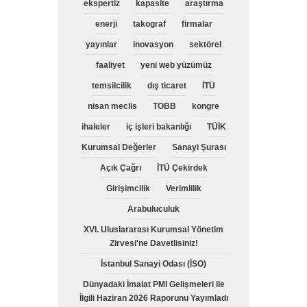
ekspertiz
kapasite
araştırma
enerji
takograf
firmalar
yayınlar
inovasyon
sektörel
faaliyet
yeni web yüzümüz
temsilcilik
dış ticaret
İTÜ
nisan meclis
TOBB
kongre
ihaleler
iç işleri bakanlığı
TÜİK
Kurumsal Değerler
Sanayi Şurası
Açık Çağrı
İTÜ Çekirdek
Girişimcilik
Verimlilik
Arabuluculuk
XVI. Uluslararası Kurumsal Yönetim
Zirvesi'ne Davetlisiniz!
İstanbul Sanayi Odası (İSO)
Dünyadaki İmalat PMI Gelişmeleri ile
İlgili Haziran 2026 Raporunu Yayımladı