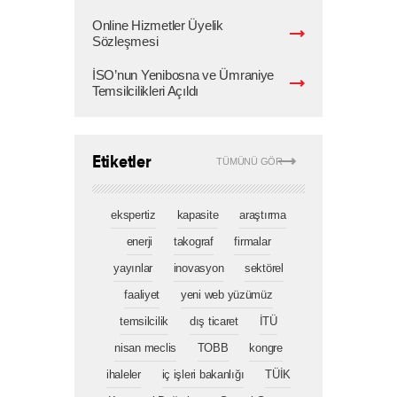
Online Hizmetler Üyelik
Sözleşmesi
İSO’nun Yenibosna ve Ümraniye
Temsilcilikleri Açıldı
Etiketler
TÜMÜNÜ GÖR
ekspertiz
kapasite
araştırma
enerji
takograf
firmalar
yayınlar
inovasyon
sektörel
faaliyet
yeni web yüzümüz
temsilcilik
dış ticaret
İTÜ
nisan meclis
TOBB
kongre
ihaleler
iç işleri bakanlığı
TÜİK