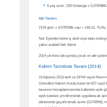
6 yaş üzeri : 250 Gösterge x 0,076998K
Aile Yardımı
2134 göst. x 0,076998k.sayı = 164,31.-TL/Ay
Not: Eşlerden birine iş akdi veya toplu sözleş
yalnız aradaki fark ödenir
2014 yılı ikinci altı ayında çocuk ve aile yard
Kıdem Tazminatı Tavanı (2014)
23 Ağustos 2013 tarih ve 28744 sayılı Resmi
Görevlileri Hakem Kurulu kararı ile 657 sayı
tavanının hesaplanmasında kullanılan aylık gö
aylık tutarlara çevrilmesinde uygulanacak aylı
döneminde geçerli olmak üzere (0,076998), me