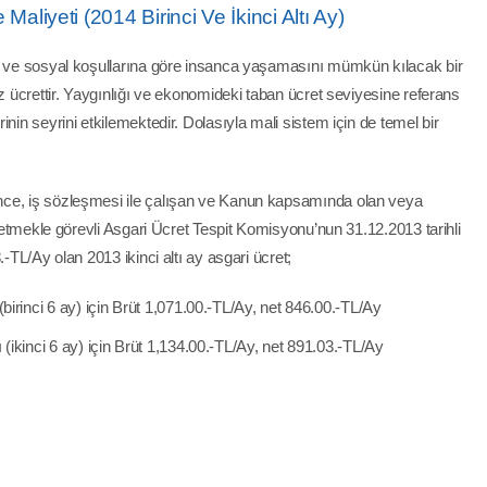
Maliyeti (2014 Birinci Ve İkinci Altı Ay)
ik ve sosyal koşullarına göre insanca yaşamasını mümkün kılacak bir
az ücrettir. Yaygınlığı ve ekonomideki taban ücret seviyesine referans
nin seyrini etkilemektedir. Dolasıyla mali sistem için de temel bir
nce, iş sözleşmesi ile çalışan ve Kanun kapsamında olan veya
t etmekle görevli Asgari Ücret Tespit Komisyonu’nun 31.12.2013 tarihli
-TL/Ay olan 2013 ikinci altı ay asgari ücret;
birinci 6 ay) için Brüt 1,071.00.-TL/Ay, net 846.00.-TL/Ay
(ikinci 6 ay) için Brüt 1,134.00.-TL/Ay, net 891.03.-TL/Ay