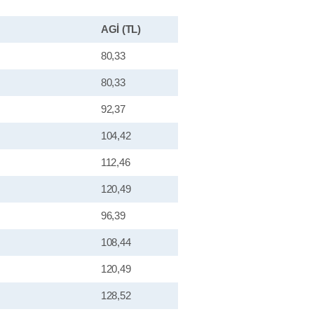
AGİ (TL)
80,33
80,33
92,37
104,42
112,46
120,49
96,39
108,44
120,49
128,52