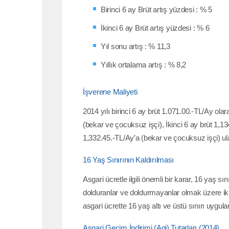
Birinci 6 ay Brüt artış yüzdesi : % 5
İkinci 6 ay Brüt artış yüzdesi : % 6
Yıl sonu artış : % 11,3
Yıllık ortalama artış : % 8,2
İşverene Maliyeti
2014 yılı birinci 6 ay brüt 1.071.00.-TL/Ay ol
(bekar ve çocuksuz işçi), İkinci 6 ay brüt 1,1
1,332.45.-TL/Ay’a (bekar ve çocuksuz işçi) ul
16 Yaş Sınırının Kaldırılması
Asgari ücretle ilgili önemli bir karar, 16 yaş 
dolduranlar ve doldurmayanlar olmak üzere iki 
asgari ücrette 16 yaş altı ve üstü sınırı uygul
Asgari Geçim İndirimi (Agi) Tutarları (2014)