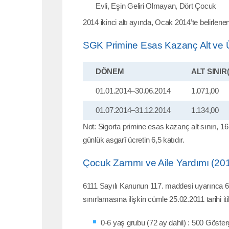
Evli, Eşin Geliri Olmayan, Dört Çocuk
2014 ikinci altı ayında, Ocak 2014’te belirle
SGK Primine Esas Kazanç Alt ve Üst 
DÖNEM
ALT SINIR
01.01.2014–30.06.2014
1.071,00
01.07.2014–31.12.2014
1.134,00
Not: Sigorta primine esas kazanç alt sınırı, 16
günlük asgarî ücretin 6,5 katıdır.
Çocuk Zammı ve Aile Yardımı (20
6111 Sayılı Kanunun 117. maddesi uyarınca 6
sınırlamasına ilişkin cümle 25.02.2011 tarihi iti
0-6 yaş grubu (72 ay dahil) : 500 Göst