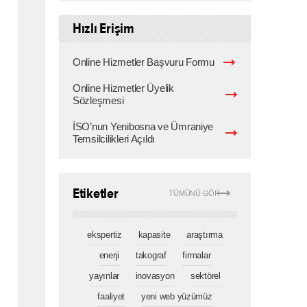
Hızlı Erişim
Online Hizmetler Başvuru Formu
Online Hizmetler Üyelik
Sözleşmesi
İSO’nun Yenibosna ve Ümraniye
Temsilcilikleri Açıldı
Etiketler
TÜMÜNÜ GÖR
ekspertiz
kapasite
araştırma
enerji
takograf
firmalar
yayınlar
inovasyon
sektörel
faaliyet
yeni web yüzümüz