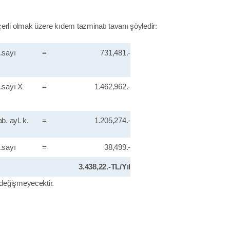
erli olmak üzere kıdem tazminatı tavanı şöyledir:
.sayı
=
731,481.-
.sayı X
=
1.462,962.-
b. ayl. k.
=
1.205,274.-
.sayı
=
38,499.-
3.438,22.-TL/Yıl
 değişmeyecektir.