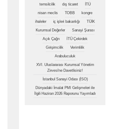
temsilcilik
dış ticaret
İTÜ
nisan meclis
TOBB
kongre
ihaleler
iç işleri bakanlığı
TÜİK
Kurumsal Değerler
Sanayi Şurası
Açık Çağrı
İTÜ Çekirdek
Girişimcilik
Verimlilik
Arabuluculuk
XVI. Uluslararası Kurumsal Yönetim
Zirvesi'ne Davetlisiniz!
İstanbul Sanayi Odası (İSO)
Dünyadaki İmalat PMI Gelişmeleri ile
İlgili Haziran 2026 Raporunu Yayımladı