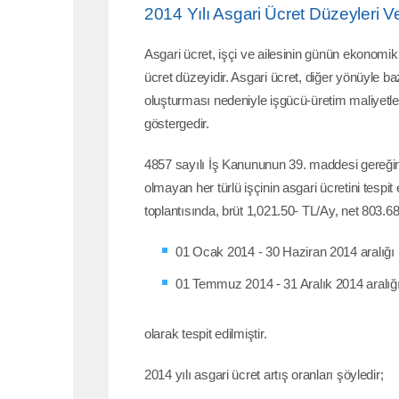
2014 Yılı Asgari Ücret Düzeyleri Ve 
Asgari ücret, işçi ve ailesinin günün ekonom
ücret düzeyidir. Asgari ücret, diğer yönüyle b
oluşturması nedeniyle işgücü-üretim maliyetleri
göstergedir.
4857 sayılı İş Kanununun 39. maddesi gereği
olmayan her türlü işçinin asgari ücretini tespi
toplantısında, brüt 1,021.50- TL/Ay, net 803.68.
01 Ocak 2014 - 30 Haziran 2014 aralığı (
01 Temmuz 2014 - 31 Aralık 2014 aralığı 
olarak tespit edilmiştir.
2014 yılı asgari ücret artış oranları şöyledir;