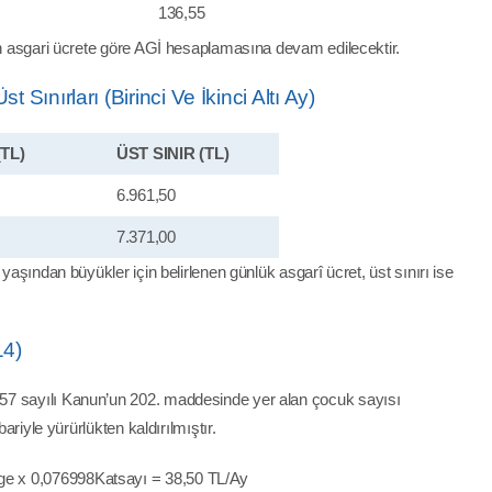
136,55
nen asgari ücrete göre AGİ hesaplamasına devam edilecektir.
Sınırları (Birinci Ve İkinci Altı Ay)
(TL)
ÜST SINIR (TL)
6.961,50
7.371,00
 yaşından büyükler için belirlenen günlük asgarî ücret, üst sınırı ise
14)
57 sayılı Kanun’un 202. maddesinde yer alan çocuk sayısı
bariyle yürürlükten kaldırılmıştır.
erge x 0,076998Katsayı = 38,50 TL/Ay