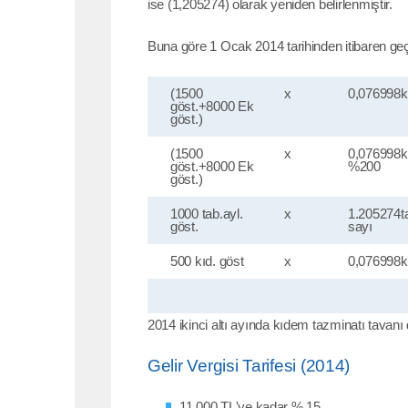
ise (1,205274) olarak yeniden belirlenmiştir.
Buna göre 1 Ocak 2014 tarihinden itibaren geç
(1500
x
0,076998k
göst.+8000 Ek
göst.)
(1500
x
0,076998k
göst.+8000 Ek
%200
göst.)
1000 tab.ayl.
x
1.205274ta
göst.
sayı
500 kıd. göst
x
0,076998k
2014 ikinci altı ayında kıdem tazminatı tavanı
Gelir Vergisi Tarifesi (2014)
11.000 TL'ye kadar % 15