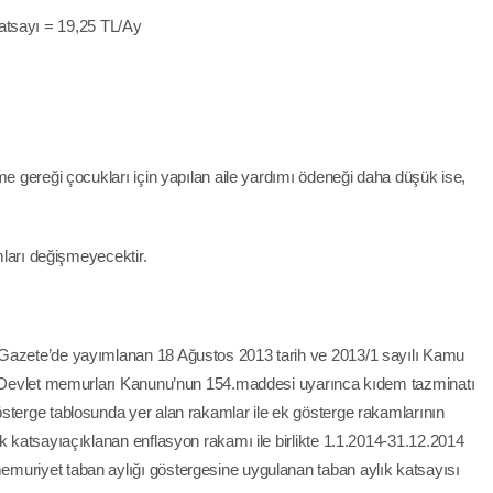
atsayı = 19,25 TL/Ay
me gereği çocukları için yapılan aile yardımı ödeneği daha düşük ise,
ımları değişmeyecektir.
 Gazete’de yayımlanan 18 Ağustos 2013 tarih ve 2013/1 sayılı Kamu
lı Devlet memurları Kanunu’nun 154.maddesi uyarınca kıdem tazminatı
sterge tablosunda yer alan rakamlar ile ek gösterge rakamlarının
k katsayıaçıklanan enflasyon rakamı ile birlikte 1.1.2014-31.12.2014
muriyet taban aylığı göstergesine uygulanan taban aylık katsayısı