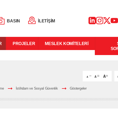
BASIN
İLETİŞİM
R
PROJELER
MESLEK KOMİTELERİ
SO
rme
İstihdam ve Sosyal Güvenlik
Göstergeler