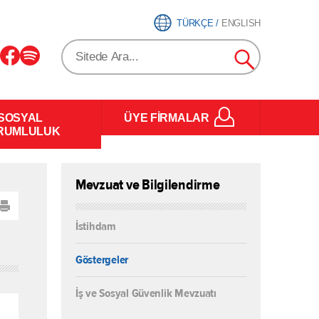
TÜRKÇE
/
ENGLISH
SOSYAL
ÜYE FİRMALAR
RUMLULUK
Mevzuat ve Bilgilendirme
İstihdam
Göstergeler
İş ve Sosyal Güvenlik Mevzuatı