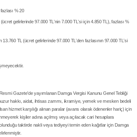
 fazlası % 20
(ücret gelirlerinde 97.000 TL'nin 7.000 TL'si için 4.850 TL), fazlası %
n 13.760 TL (ücret gelirlerinde 97.000 TL'den fazlasının 97.000 TL'si
ğişmeyecektir.
lı Resmi Gazete’de yayımlanan Damga Vergisi Kanunu Genel Tebliği
 huzur hakkı, aidat, ihtisas zammı, ikramiye, yemek ve mesken bedeli
san hizmet karşılığı alınan paralar (avans olarak ödenenler hariç) için
nmeyerek kişiler adına açılmış veya açılacak cari hesaplara
 olunduğu taktirde nakli veya tediyeyi temin eden kağıtlar için Damga
irlenmiştir.