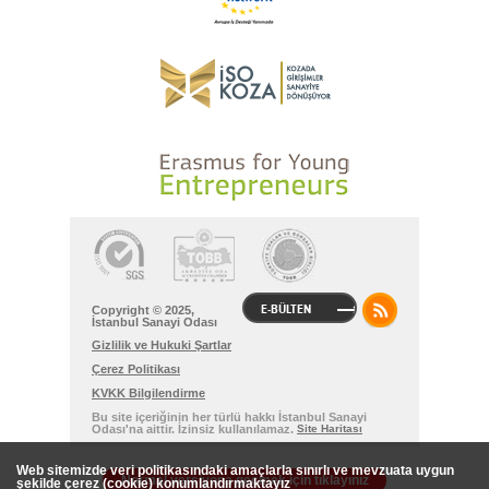
E-BÜLTEN
Copyright © 2025,
İstanbul Sanayi Odası
Gizlilik ve Hukuki Şartlar
Çerez Politikası
KVKK Bilgilendirme
Bu site içeriğinin her türlü hakkı İstanbul Sanayi
Odası'na aittir. İzinsiz kullanılamaz.
Site Haritası
Web sitemizde veri politikasındaki amaçlarla sınırlı ve mevzuata uygun
Normal versiyona geçmek için tıklayınız
şekilde çerez (cookie) konumlandırmaktayız