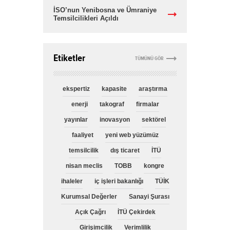
İSO’nun Yenibosna ve Ümraniye
Temsilcilikleri Açıldı
Etiketler
TÜMÜNÜ GÖR
ekspertiz
kapasite
araştırma
enerji
takograf
firmalar
yayınlar
inovasyon
sektörel
faaliyet
yeni web yüzümüz
temsilcilik
dış ticaret
İTÜ
nisan meclis
TOBB
kongre
ihaleler
iç işleri bakanlığı
TÜİK
Kurumsal Değerler
Sanayi Şurası
Açık Çağrı
İTÜ Çekirdek
Girişimcilik
Verimlilik