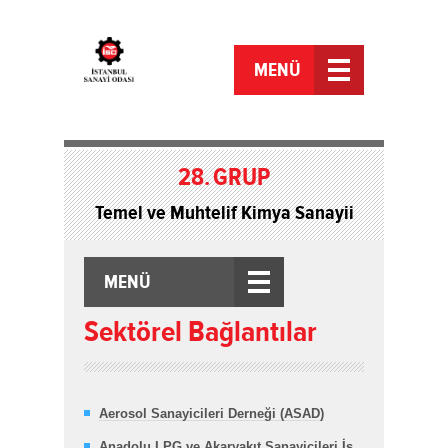
MENÜ
28.
GRUP
Temel ve Muhtelif Kimya Sanayii
MENÜ
Sektörel Bağlantılar
Aerosol Sanayicileri Derneği (ASAD)
Anadolu LPG ve Akaryakıt Sanayicileri İş