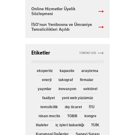
Online Hizmetler Üyelik
Sözleşmesi
İSO’nun Yenibosna ve Ümraniye
Temsilcilikleri Açıldı
Etiketler
TÜMÜNÜ GÖR
ekspertiz
kapasite
araştırma
enerji
takograf
firmalar
yayınlar
inovasyon
sektörel
faaliyet
yeni web yüzümüz
temsilcilik
dış ticaret
İTÜ
nisan meclis
TOBB
kongre
ihaleler
iç işleri bakanlığı
TÜİK
Kurumsal Değerler
Sanayi Şurası