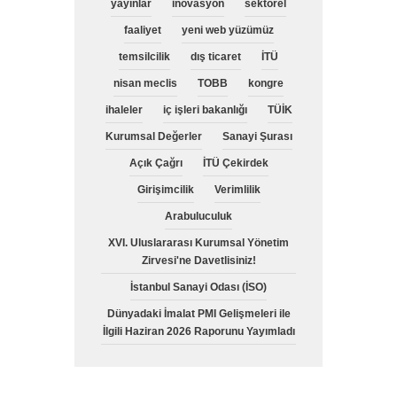
yayınlar
inovasyon
sektörel
faaliyet
yeni web yüzümüz
temsilcilik
dış ticaret
İTÜ
nisan meclis
TOBB
kongre
ihaleler
iç işleri bakanlığı
TÜİK
Kurumsal Değerler
Sanayi Şurası
Açık Çağrı
İTÜ Çekirdek
Girişimcilik
Verimlilik
Arabuluculuk
XVI. Uluslararası Kurumsal Yönetim
Zirvesi'ne Davetlisiniz!
İstanbul Sanayi Odası (İSO)
Dünyadaki İmalat PMI Gelişmeleri ile
İlgili Haziran 2026 Raporunu Yayımladı