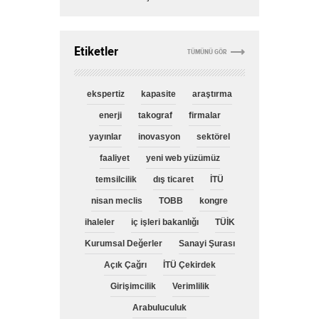
Etiketler
TÜMÜNÜ GÖR
ekspertiz
kapasite
araştırma
enerji
takograf
firmalar
yayınlar
inovasyon
sektörel
faaliyet
yeni web yüzümüz
temsilcilik
dış ticaret
İTÜ
nisan meclis
TOBB
kongre
ihaleler
iç işleri bakanlığı
TÜİK
Kurumsal Değerler
Sanayi Şurası
Açık Çağrı
İTÜ Çekirdek
Girişimcilik
Verimlilik
Arabuluculuk