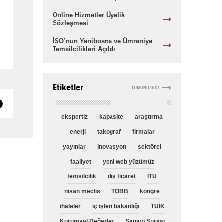
Online Hizmetler Üyelik
Sözleşmesi
İSO’nun Yenibosna ve Ümraniye
Temsilcilikleri Açıldı
Etiketler
TÜMÜNÜ GÖR
ekspertiz
kapasite
araştırma
enerji
takograf
firmalar
yayınlar
inovasyon
sektörel
faaliyet
yeni web yüzümüz
temsilcilik
dış ticaret
İTÜ
nisan meclis
TOBB
kongre
ihaleler
iç işleri bakanlığı
TÜİK
Kurumsal Değerler
Sanayi Şurası