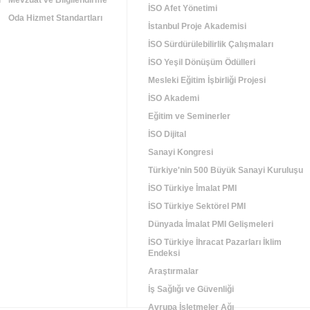
i
Mevzuat ve Bilgilendirme
İSO Afet Yönetimi
Oda Hizmet Standartları
İstanbul Proje Akademisi
İSO Sürdürülebilirlik Çalışmaları
İSO Yeşil Dönüşüm Ödülleri
Mesleki Eğitim İşbirliği Projesi
İSO Akademi
Eğitim ve Seminerler
İSO Dijital
Sanayi Kongresi
Türkiye'nin 500 Büyük Sanayi Kuruluşu
İSO Türkiye İmalat PMI
İSO Türkiye Sektörel PMI
Dünyada İmalat PMI Gelişmeleri
İSO Türkiye İhracat Pazarları İklim
Endeksi
Araştırmalar
İş Sağlığı ve Güvenliği
Avrupa İşletmeler Ağı