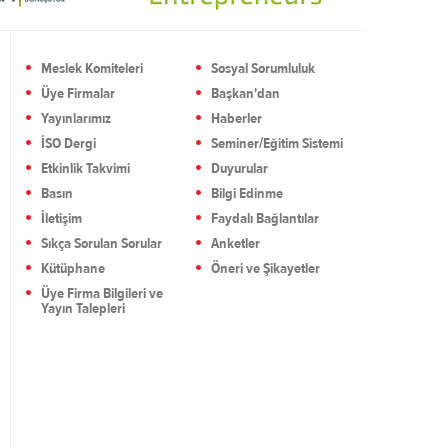
Meslek Komiteleri
Sosyal Sorumluluk
Üye Firmalar
Başkan'dan
Yayınlarımız
Haberler
İSO Dergi
Seminer/Eğitim Sistemi
Etkinlik Takvimi
Duyurular
Basın
Bilgi Edinme
İletişim
Faydalı Bağlantılar
Sıkça Sorulan Sorular
Anketler
Kütüphane
Öneri ve Şikayetler
Üye Firma Bilgileri ve
Yayın Talepleri