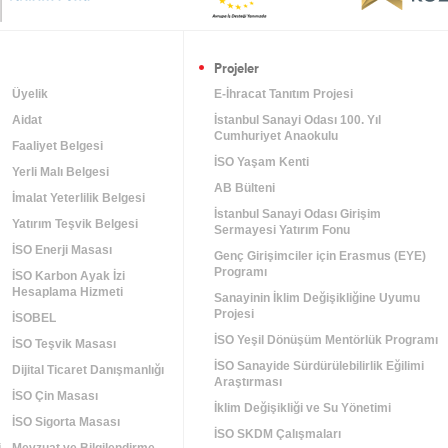
Projeler
Üyelik
E-İhracat Tanıtım Projesi
Aidat
İstanbul Sanayi Odası 100. Yıl
Cumhuriyet Anaokulu
Faaliyet Belgesi
İSO Yaşam Kenti
Yerli Malı Belgesi
AB Bülteni
İmalat Yeterlilik Belgesi
İstanbul Sanayi Odası Girişim
Yatırım Teşvik Belgesi
Sermayesi Yatırım Fonu
İSO Enerji Masası
Genç Girişimciler için Erasmus (EYE)
Programı
İSO Karbon Ayak İzi
Hesaplama Hizmeti
Sanayinin İklim Değişikliğine Uyumu
Projesi
m
İSOBEL
İSO Yeşil Dönüşüm Mentörlük Programı
İSO Teşvik Masası
İSO Sanayide Sürdürülebilirlik Eğilimi
Dijital Ticaret Danışmanlığı
Araştırması
İSO Çin Masası
İklim Değişikliği ve Su Yönetimi
İSO Sigorta Masası
İSO SKDM Çalışmaları