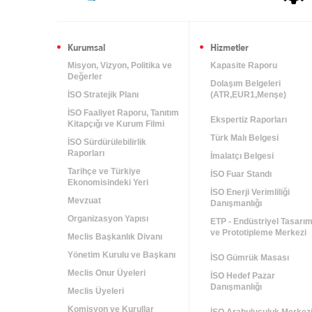
Kurumsal
Hizmetler
Misyon, Vizyon, Politika ve
Kapasite Raporu
Değerler
Dolaşım Belgeleri
İSO Stratejik Planı
(ATR,EUR1,Menşe)
İSO Faaliyet Raporu, Tanıtım
Ekspertiz Raporları
Kitapçığı ve Kurum Filmi
Türk Malı Belgesi
İSO Sürdürülebilirlik
Raporları
İmalatçı Belgesi
Tarihçe ve Türkiye
İSO Fuar Standı
Ekonomisindeki Yeri
İSO Enerji Verimliliği
Mevzuat
Danışmanlığı
Organizasyon Yapısı
ETP - Endüstriyel Tasarı
ve Prototipleme Merkezi
Meclis Başkanlık Divanı
Yönetim Kurulu ve Başkanı
İSO Gümrük Masası
Meclis Onur Üyeleri
İSO Hedef Pazar
Danışmanlığı
Meclis Üyeleri
Komisyon ve Kurullar