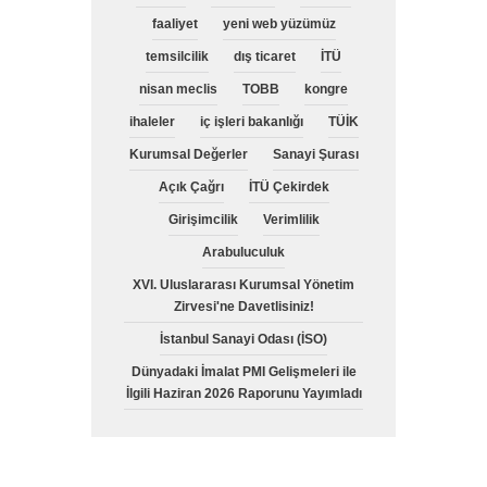
faaliyet
yeni web yüzümüz
temsilcilik
dış ticaret
İTÜ
nisan meclis
TOBB
kongre
ihaleler
iç işleri bakanlığı
TÜİK
Kurumsal Değerler
Sanayi Şurası
Açık Çağrı
İTÜ Çekirdek
Girişimcilik
Verimlilik
Arabuluculuk
XVI. Uluslararası Kurumsal Yönetim
Zirvesi'ne Davetlisiniz!
İstanbul Sanayi Odası (İSO)
Dünyadaki İmalat PMI Gelişmeleri ile
İlgili Haziran 2026 Raporunu Yayımladı