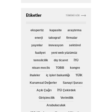
Etiketler
TÜMÜNÜ GÖR
ekspertiz
kapasite
araştırma
enerji
takograf
firmalar
yayınlar
inovasyon
sektörel
faaliyet
yeni web yüzümüz
temsilcilik
dış ticaret
İTÜ
nisan meclis
TOBB
kongre
ihaleler
iç işleri bakanlığı
TÜİK
Kurumsal Değerler
Sanayi Şurası
Açık Çağrı
İTÜ Çekirdek
Girişimcilik
Verimlilik
Arabuluculuk