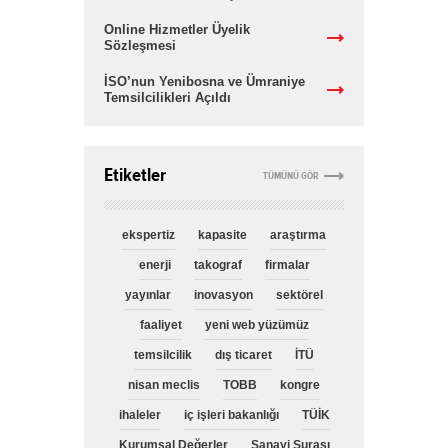
Online Hizmetler Üyelik
Sözleşmesi
İSO’nun Yenibosna ve Ümraniye
Temsilcilikleri Açıldı
Etiketler
TÜMÜNÜ GÖR
ekspertiz
kapasite
araştırma
enerji
takograf
firmalar
yayınlar
inovasyon
sektörel
faaliyet
yeni web yüzümüz
temsilcilik
dış ticaret
İTÜ
nisan meclis
TOBB
kongre
ihaleler
iç işleri bakanlığı
TÜİK
Kurumsal Değerler
Sanayi Şurası