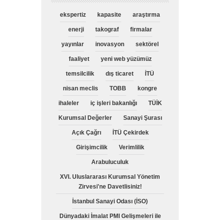
ekspertiz
kapasite
araştırma
enerji
takograf
firmalar
yayınlar
inovasyon
sektörel
faaliyet
yeni web yüzümüz
temsilcilik
dış ticaret
İTÜ
nisan meclis
TOBB
kongre
ihaleler
iç işleri bakanlığı
TÜİK
Kurumsal Değerler
Sanayi Şurası
Açık Çağrı
İTÜ Çekirdek
Girişimcilik
Verimlilik
Arabuluculuk
XVI. Uluslararası Kurumsal Yönetim
Zirvesi'ne Davetlisiniz!
İstanbul Sanayi Odası (İSO)
Dünyadaki İmalat PMI Gelişmeleri ile