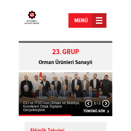
MENÜ
23.
GRUP
Orman Ürünleri Sanayii
İSO ve İTSO’nun Orman ve Mobilya
1
/
2
Komiteleri Ortak Toplantı
Gerçekleştirdi
TÜMÜNÜ GÖR
Etkinlik Takvimi