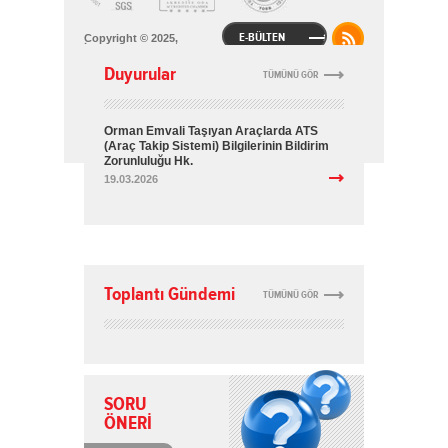
E-BÜLTEN
Copyright © 2025,
İstanbul Sanayi Odası
Duyurular
Gizlilik ve Hukuki Şartlar
TÜMÜNÜ GÖR
Çerez Politikası
KVKK Bilgilendirme
Orman Emvali Taşıyan Araçlarda ATS
Bu site içeriğinin her türlü hakkı İstanbul Sanayi
(Araç Takip Sistemi) Bilgilerinin Bildirim
Odası'na aittir. İzinsiz kullanılamaz.
Site Haritası
Zorunluluğu Hk.
19.03.2026
Normal versiyona geçmek için tıklayınız
Toplantı Gündemi
TÜMÜNÜ GÖR
SORU
ÖNERİ