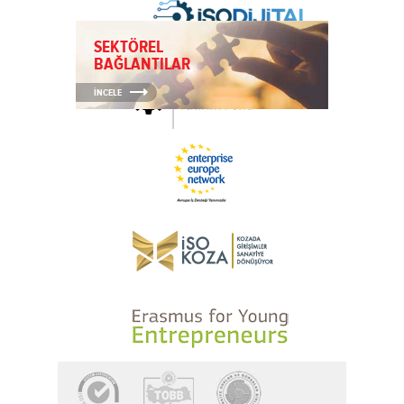
SEKTÖREL
BAĞLANTILAR
İNCELE