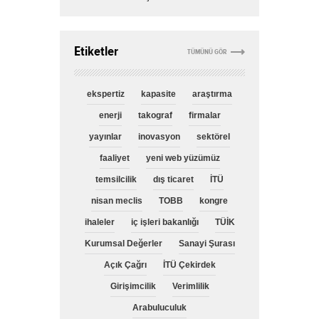
Etiketler
TÜMÜNÜ GÖR
ekspertiz
kapasite
araştırma
enerji
takograf
firmalar
yayınlar
inovasyon
sektörel
faaliyet
yeni web yüzümüz
temsilcilik
dış ticaret
İTÜ
nisan meclis
TOBB
kongre
ihaleler
iç işleri bakanlığı
TÜİK
Kurumsal Değerler
Sanayi Şurası
Açık Çağrı
İTÜ Çekirdek
Girişimcilik
Verimlilik
Arabuluculuk