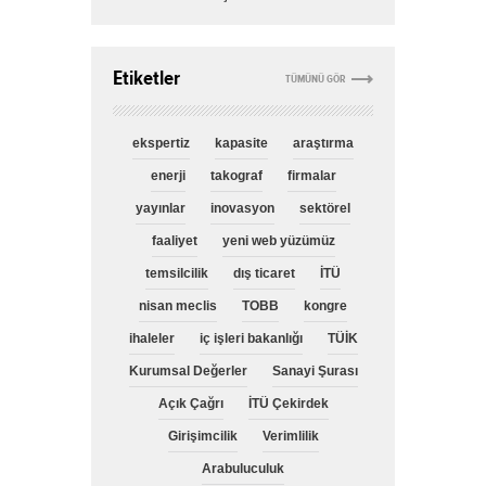
Etiketler
TÜMÜNÜ GÖR
ekspertiz
kapasite
araştırma
enerji
takograf
firmalar
yayınlar
inovasyon
sektörel
faaliyet
yeni web yüzümüz
temsilcilik
dış ticaret
İTÜ
nisan meclis
TOBB
kongre
ihaleler
iç işleri bakanlığı
TÜİK
Kurumsal Değerler
Sanayi Şurası
Açık Çağrı
İTÜ Çekirdek
Girişimcilik
Verimlilik
Arabuluculuk