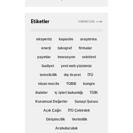
Etiketler
TÜMÜNÜ GÖR
ekspertiz
kapasite
araştırma
enerji
takograf
firmalar
yayınlar
inovasyon
sektörel
faaliyet
yeni web yüzümüz
temsilcilik
dış ticaret
İTÜ
nisan meclis
TOBB
kongre
ihaleler
iç işleri bakanlığı
TÜİK
Kurumsal Değerler
Sanayi Şurası
Açık Çağrı
İTÜ Çekirdek
Girişimcilik
Verimlilik
Arabuluculuk