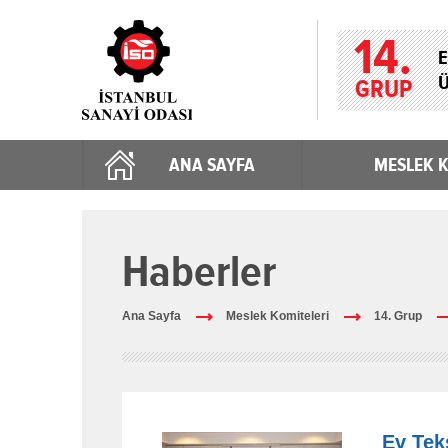
14.
E
Ü
GRUP
ANA SAYFA
MESLEK K
Haberler
Ana Sayfa
Meslek Komiteleri
14. Grup
Ev Tek