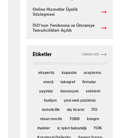
Online Hizmetler Üyelik
Sözleşmesi
İSO’nun Yenibosna ve Ümraniye
Temsilcilikleri Açıldı
Etiketler
TÜMÜNÜ GÖR
ekspertiz
kapasite
araştırma
enerji
takograf
firmalar
yayınlar
inovasyon
sektörel
faaliyet
yeni web yüzümüz
temsilcilik
dış ticaret
İTÜ
nisan meclis
TOBB
kongre
ihaleler
iç işleri bakanlığı
TÜİK
Kurumsal Değerler
Sanayi Şurası