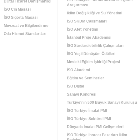
İSO Sanayide Sürdürülebilirlik Eğilimi
Dijital Ticaret Danışmanlığı
Araştırması
İSO Çin Masası
İklim Değişikliği ve Su Yönetimi
İSO Sigorta Masası
İSO SKDM Çalışmaları
i
Mevzuat ve Bilgilendirme
İSO Afet Yönetimi
Oda Hizmet Standartları
İstanbul Proje Akademisi
İSO Sürdürülebilirlik Çalışmaları
İSO Yeşil Dönüşüm Ödülleri
Mesleki Eğitim İşbirliği Projesi
İSO Akademi
Eğitim ve Seminerler
İSO Dijital
Sanayi Kongresi
Türkiye'nin 500 Büyük Sanayi Kuruluşu
İSO Türkiye İmalat PMI
İSO Türkiye Sektörel PMI
Dünyada İmalat PMI Gelişmeleri
İSO Türkiye İhracat Pazarları İklim