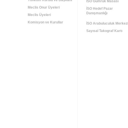
Yönetim Kurulu ve Başkanı
İSO Gümrük Masası
Meclis Onur Üyeleri
İSO Hedef Pazar
Danışmanlığı
Meclis Üyeleri
Komisyon ve Kurullar
İSO Arabuluculuk Merkez
Sayısal Takograf Kartı