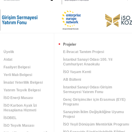
Projeler
Üyelik
E-İhracat Tanıtım Projesi
Aidat
İstanbul Sanayi Odası 100. Yıl
Cumhuriyet Anaokulu
Faaliyet Belgesi
İSO Yaşam Kenti
Yerli Malı Belgesi
AB Bülteni
İmalat Yeterlilik Belgesi
İstanbul Sanayi Odası Girişim
Yatırım Teşvik Belgesi
Sermayesi Yatırım Fonu
İSO Enerji Masası
Genç Girişimciler için Erasmus (EYE)
Programı
İSO Karbon Ayak İzi
Hesaplama Hizmeti
Sanayinin İklim Değişikliğine Uyumu
Projesi
m
İSOBEL
İSO Yeşil Dönüşüm Mentörlük Programı
İSO Teşvik Masası