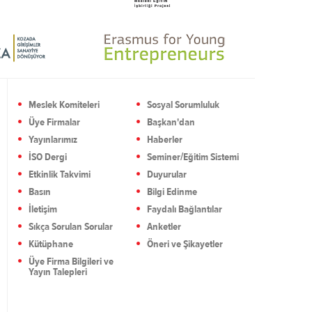
Meslek Komiteleri
Sosyal Sorumluluk
Üye Firmalar
Başkan'dan
Yayınlarımız
Haberler
İSO Dergi
Seminer/Eğitim Sistemi
Etkinlik Takvimi
Duyurular
Basın
Bilgi Edinme
İletişim
Faydalı Bağlantılar
Sıkça Sorulan Sorular
Anketler
Kütüphane
Öneri ve Şikayetler
Üye Firma Bilgileri ve
Yayın Talepleri