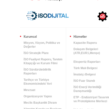
Kurumsal
Hizmetler
Misyon, Vizyon, Politika ve
Kapasite Raporu
Değerler
Dolaşım Belgeleri
İSO Stratejik Planı
(ATR,EUR1,Menşe)
İSO Faaliyet Raporu, Tanıtım
Ekspertiz Raporları
Kitapçığı ve Kurum Filmi
Türk Malı Belgesi
İSO Sürdürülebilirlik
Raporları
İmalatçı Belgesi
Tarihçe ve Türkiye
İSO Fuar Standı
Ekonomisindeki Yeri
İSO Enerji Verimliliği
Mevzuat
Danışmanlığı
Organizasyon Yapısı
ETP - Endüstriyel Tasarı
ve Prototipleme Merkezi
Meclis Başkanlık Divanı