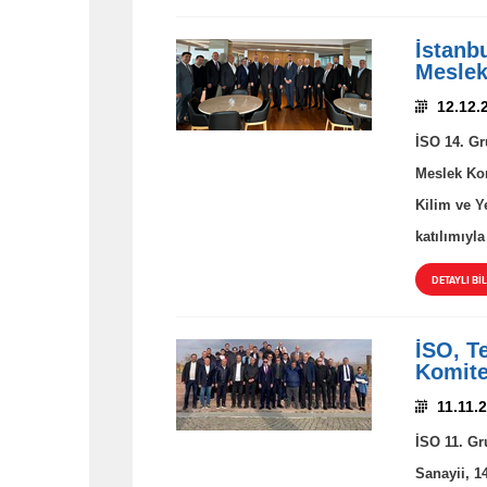
İstanb
Meslek
12.12.
İSO 14. Gr
Meslek Komi
Kilim ve Y
katılımıyla
DETAYLI BİL
İSO, T
Komitel
11.11.
İSO 11. Gr
Sanayii, 1