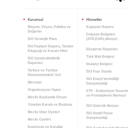
Kurumsal
Hizmetler
Misyon, Vizyon, Politika ve
Kapasite Raporu
Değerler
Dolaşım Belgeleri
İSO Stratejik Planı
(ATR,EUR1,Menşe)
İSO Faaliyet Raporu, Tanıtım
Ekspertiz Raporları
Kitapçığı ve Kurum Filmi
Türk Malı Belgesi
İSO Sürdürülebilirlik
Raporları
İmalatçı Belgesi
Tarihçe ve Türkiye
İSO Fuar Standı
Ekonomisindeki Yeri
İSO Enerji Verimliliği
Mevzuat
Danışmanlığı
Organizasyon Yapısı
ETP - Endüstriyel Tasarı
ve Prototipleme Merkezi
Meclis Başkanlık Divanı
Yönetim Kurulu ve Başkanı
İSO Gümrük Masası
Meclis Onur Üyeleri
İSO Hedef Pazar
Danışmanlığı
Meclis Üyeleri
Komisyon ve Kurullar