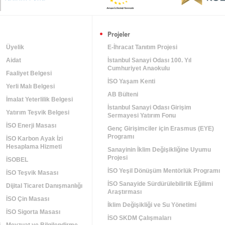
Projeler
Üyelik
E-İhracat Tanıtım Projesi
Aidat
İstanbul Sanayi Odası 100. Yıl
Cumhuriyet Anaokulu
Faaliyet Belgesi
İSO Yaşam Kenti
Yerli Malı Belgesi
AB Bülteni
İmalat Yeterlilik Belgesi
İstanbul Sanayi Odası Girişim
Yatırım Teşvik Belgesi
Sermayesi Yatırım Fonu
İSO Enerji Masası
Genç Girişimciler için Erasmus (EYE)
Programı
İSO Karbon Ayak İzi
Hesaplama Hizmeti
Sanayinin İklim Değişikliğine Uyumu
Projesi
m
İSOBEL
İSO Yeşil Dönüşüm Mentörlük Programı
İSO Teşvik Masası
İSO Sanayide Sürdürülebilirlik Eğilimi
Dijital Ticaret Danışmanlığı
Araştırması
İSO Çin Masası
İklim Değişikliği ve Su Yönetimi
İSO Sigorta Masası
İSO SKDM Çalışmaları