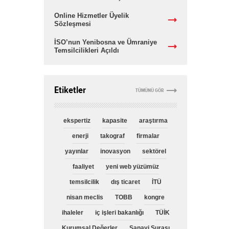
Online Hizmetler Üyelik
Sözleşmesi
İSO’nun Yenibosna ve Ümraniye
Temsilcilikleri Açıldı
Etiketler
TÜMÜNÜ GÖR
ekspertiz
kapasite
araştırma
enerji
takograf
firmalar
yayınlar
inovasyon
sektörel
faaliyet
yeni web yüzümüz
temsilcilik
dış ticaret
İTÜ
nisan meclis
TOBB
kongre
ihaleler
iç işleri bakanlığı
TÜİK
Kurumsal Değerler
Sanayi Şurası