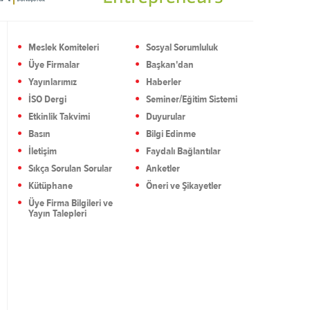
Meslek Komiteleri
Sosyal Sorumluluk
Üye Firmalar
Başkan'dan
Yayınlarımız
Haberler
İSO Dergi
Seminer/Eğitim Sistemi
Etkinlik Takvimi
Duyurular
Basın
Bilgi Edinme
İletişim
Faydalı Bağlantılar
Sıkça Sorulan Sorular
Anketler
Kütüphane
Öneri ve Şikayetler
Üye Firma Bilgileri ve
Yayın Talepleri