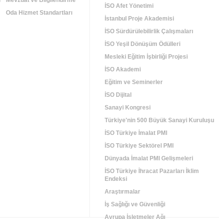
i
Mevzuat ve Bilgilendirme
İSO Afet Yönetimi
Oda Hizmet Standartları
İstanbul Proje Akademisi
İSO Sürdürülebilirlik Çalışmaları
İSO Yeşil Dönüşüm Ödülleri
Mesleki Eğitim İşbirliği Projesi
İSO Akademi
Eğitim ve Seminerler
İSO Dijital
Sanayi Kongresi
Türkiye'nin 500 Büyük Sanayi Kuruluşu
İSO Türkiye İmalat PMI
İSO Türkiye Sektörel PMI
Dünyada İmalat PMI Gelişmeleri
İSO Türkiye İhracat Pazarları İklim
Endeksi
Araştırmalar
İş Sağlığı ve Güvenliği
Avrupa İşletmeler Ağı