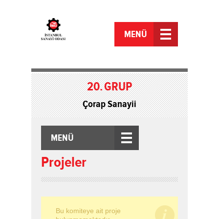
MENÜ
20.
GRUP
Çorap Sanayii
MENÜ
Projeler
Bu komiteye ait proje