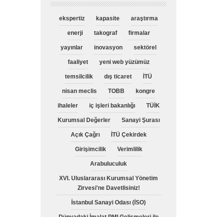
ekspertiz
kapasite
araştırma
enerji
takograf
firmalar
yayınlar
inovasyon
sektörel
faaliyet
yeni web yüzümüz
temsilcilik
dış ticaret
İTÜ
nisan meclis
TOBB
kongre
ihaleler
iç işleri bakanlığı
TÜİK
Kurumsal Değerler
Sanayi Şurası
Açık Çağrı
İTÜ Çekirdek
Girişimcilik
Verimlilik
Arabuluculuk
XVI. Uluslararası Kurumsal Yönetim
Zirvesi'ne Davetlisiniz!
İstanbul Sanayi Odası (İSO)