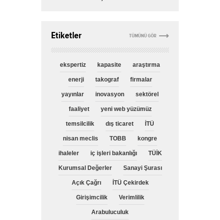
Etiketler
TÜMÜNÜ GÖR
ekspertiz
kapasite
araştırma
enerji
takograf
firmalar
yayınlar
inovasyon
sektörel
faaliyet
yeni web yüzümüz
temsilcilik
dış ticaret
İTÜ
nisan meclis
TOBB
kongre
ihaleler
iç işleri bakanlığı
TÜİK
Kurumsal Değerler
Sanayi Şurası
Açık Çağrı
İTÜ Çekirdek
Girişimcilik
Verimlilik
Arabuluculuk