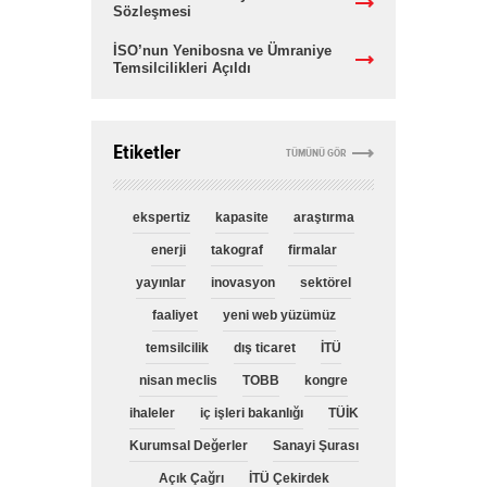
Sözleşmesi
İSO’nun Yenibosna ve Ümraniye
Temsilcilikleri Açıldı
Etiketler
TÜMÜNÜ GÖR
ekspertiz
kapasite
araştırma
enerji
takograf
firmalar
yayınlar
inovasyon
sektörel
faaliyet
yeni web yüzümüz
temsilcilik
dış ticaret
İTÜ
nisan meclis
TOBB
kongre
ihaleler
iç işleri bakanlığı
TÜİK
Kurumsal Değerler
Sanayi Şurası
Açık Çağrı
İTÜ Çekirdek