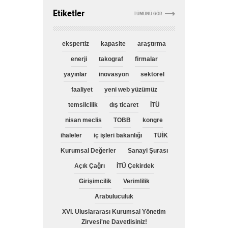
Etiketler
TÜMÜNÜ GÖR
ekspertiz
kapasite
araştırma
enerji
takograf
firmalar
yayınlar
inovasyon
sektörel
faaliyet
yeni web yüzümüz
temsilcilik
dış ticaret
İTÜ
nisan meclis
TOBB
kongre
ihaleler
iç işleri bakanlığı
TÜİK
Kurumsal Değerler
Sanayi Şurası
Açık Çağrı
İTÜ Çekirdek
Girişimcilik
Verimlilik
Arabuluculuk
XVI. Uluslararası Kurumsal Yönetim
Zirvesi'ne Davetlisiniz!