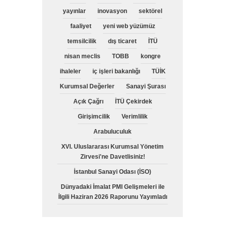
yayınlar
inovasyon
sektörel
faaliyet
yeni web yüzümüz
temsilcilik
dış ticaret
İTÜ
nisan meclis
TOBB
kongre
ihaleler
iç işleri bakanlığı
TÜİK
Kurumsal Değerler
Sanayi Şurası
Açık Çağrı
İTÜ Çekirdek
Girişimcilik
Verimlilik
Arabuluculuk
XVI. Uluslararası Kurumsal Yönetim
Zirvesi'ne Davetlisiniz!
İstanbul Sanayi Odası (İSO)
Dünyadaki İmalat PMI Gelişmeleri ile
İlgili Haziran 2026 Raporunu Yayımladı