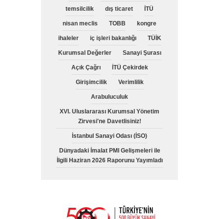
temsilcilik
dış ticaret
İTÜ
nisan meclis
TOBB
kongre
ihaleler
iç işleri bakanlığı
TÜİK
Kurumsal Değerler
Sanayi Şurası
Açık Çağrı
İTÜ Çekirdek
Girişimcilik
Verimlilik
Arabuluculuk
XVI. Uluslararası Kurumsal Yönetim
Zirvesi'ne Davetlisiniz!
İstanbul Sanayi Odası (İSO)
Dünyadaki İmalat PMI Gelişmeleri ile
İlgili Haziran 2026 Raporunu Yayımladı