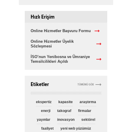
Hızlı Erişim
Online Hizmetler Başvuru Formu
Online Hizmetler Üyelik
Sözleşmesi
İSO’nun Yenibosna ve Ümraniye
Temsilcilikleri Açıldı
Etiketler
TÜMÜNÜ GÖR
ekspertiz
kapasite
araştırma
enerji
takograf
firmalar
yayınlar
inovasyon
sektörel
faaliyet
yeni web yüzümüz