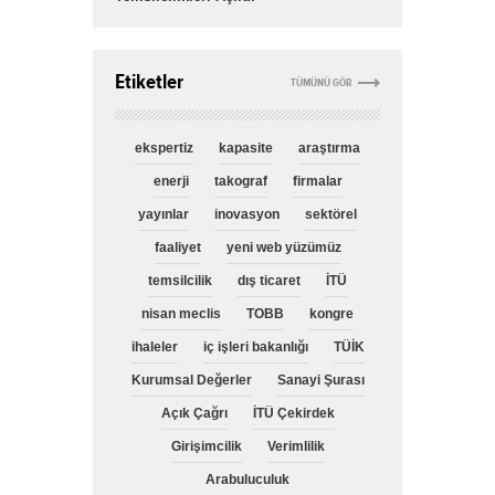
Etiketler
TÜMÜNÜ GÖR
ekspertiz
kapasite
araştırma
enerji
takograf
firmalar
yayınlar
inovasyon
sektörel
faaliyet
yeni web yüzümüz
temsilcilik
dış ticaret
İTÜ
nisan meclis
TOBB
kongre
ihaleler
iç işleri bakanlığı
TÜİK
Kurumsal Değerler
Sanayi Şurası
Açık Çağrı
İTÜ Çekirdek
Girişimcilik
Verimlilik
Arabuluculuk