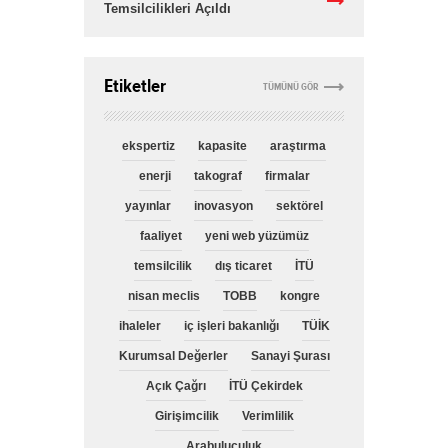
Temsilcilikleri Açıldı
Etiketler
TÜMÜNÜ GÖR
ekspertiz
kapasite
araştırma
enerji
takograf
firmalar
yayınlar
inovasyon
sektörel
faaliyet
yeni web yüzümüz
temsilcilik
dış ticaret
İTÜ
nisan meclis
TOBB
kongre
ihaleler
iç işleri bakanlığı
TÜİK
Kurumsal Değerler
Sanayi Şurası
Açık Çağrı
İTÜ Çekirdek
Girişimcilik
Verimlilik
Arabuluculuk